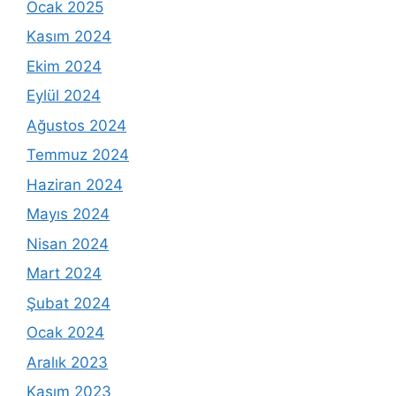
Ocak 2025
Kasım 2024
Ekim 2024
Eylül 2024
Ağustos 2024
Temmuz 2024
Haziran 2024
Mayıs 2024
Nisan 2024
Mart 2024
Şubat 2024
Ocak 2024
Aralık 2023
Kasım 2023