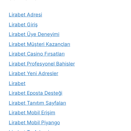
Lirabet Adresi
Lirabet Giriş
Lirabet Üye Deneyimi
Lirabet Müşteri Kazançları
Lirabet Casino Fırsatları
Lirabet Profesyonel Bahisler
Lirabet Yeni Adresler
Lirabet
Lirabet Eposta Desteği
Lirabet Tanıtım Sayfaları
Lirabet Mobil Erişim
Lirabet Mobil Piyango