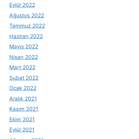
Eylül 2022
Ağustos 2022
Temmuz 2022
Haziran 2022
Mayıs 2022
Nisan 2022
Mart 2022
Şubat 2022
Ocak 2022
Aralık 2021
Kasım 2021
Ekim 2021
Eylül 2021