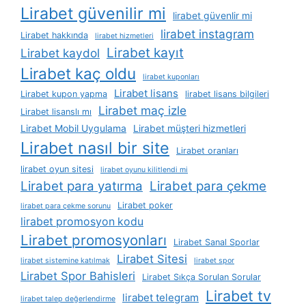
Lirabet güvenilir mi
lirabet güvenlir mi
lirabet instagram
Lirabet hakkında
lirabet hizmetleri
Lirabet kayıt
Lirabet kaydol
Lirabet kaç oldu
lirabet kuponları
Lirabet lisans
Lirabet kupon yapma
lirabet lisans bilgileri
Lirabet maç izle
Lirabet lisanslı mı
Lirabet Mobil Uygulama
Lirabet müşteri hizmetleri
Lirabet nasıl bir site
Lirabet oranları
lirabet oyun sitesi
lirabet oyunu kilitlendi mi
Lirabet para yatırma
Lirabet para çekme
Lirabet poker
lirabet para çekme sorunu
lirabet promosyon kodu
Lirabet promosyonları
Lirabet Sanal Sporlar
Lirabet Sitesi
lirabet sistemine katılmak
lirabet spor
Lirabet Spor Bahisleri
Lirabet Sıkça Sorulan Sorular
Lirabet tv
lirabet telegram
lirabet talep değerlendirme