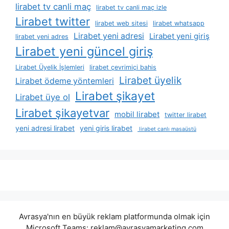
lirabet tv canli maç
lirabet tv canli maç izle
Lirabet twitter
lirabet web sitesi
lirabet whatsapp
Lirabet yeni adresi
Lirabet yeni giriş
lirabet yeni adres
Lirabet yeni güncel giriş
Lirabet Üyelik İşlemleri
lirabet çevrimiçi bahis
Lirabet üyelik
Lirabet ödeme yöntemleri
Lirabet şikayet
Lirabet üye ol
Lirabet şikayetvar
mobil lirabet
twitter lirabet
yeni adresi lirabet
yeni giris lirabet
lirabet canlı masaüstü
Avrasya'nın en büyük reklam platformunda olmak için
Microsoft Teams:
reklam@avrasyamarketing.com