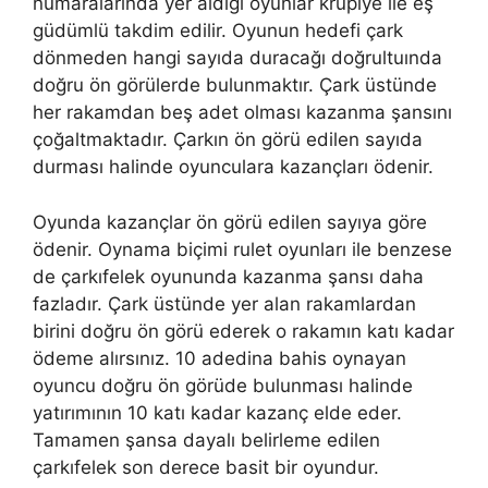
numaralarında yer aldığı oyunlar krupiye ile eş
güdümlü takdim edilir. Oyunun hedefi çark
dönmeden hangi sayıda duracağı doğrultuında
doğru ön görülerde bulunmaktır. Çark üstünde
her rakamdan beş adet olması kazanma şansını
çoğaltmaktadır. Çarkın ön görü edilen sayıda
durması halinde oyunculara kazançları ödenir.
Oyunda kazançlar ön görü edilen sayıya göre
ödenir. Oynama biçimi rulet oyunları ile benzese
de çarkıfelek oyununda kazanma şansı daha
fazladır. Çark üstünde yer alan rakamlardan
birini doğru ön görü ederek o rakamın katı kadar
ödeme alırsınız. 10 adedina bahis oynayan
oyuncu doğru ön görüde bulunması halinde
yatırımının 10 katı kadar kazanç elde eder.
Tamamen şansa dayalı belirleme edilen
çarkıfelek son derece basit bir oyundur.