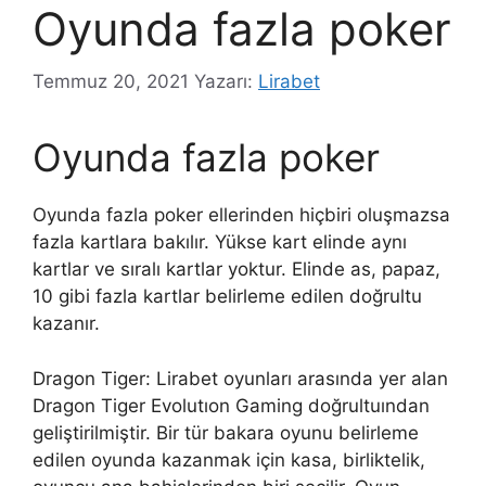
Oyunda fazla poker
Temmuz 20, 2021
Yazarı:
Lirabet
Oyunda fazla poker
Oyunda fazla poker ellerinden hiçbiri oluşmazsa
fazla kartlara bakılır. Yükse kart elinde aynı
kartlar ve sıralı kartlar yoktur. Elinde as, papaz,
10 gibi fazla kartlar belirleme edilen doğrultu
kazanır.
Dragon Tiger: Lirabet oyunları arasında yer alan
Dragon Tiger Evolutıon Gaming doğrultuından
geliştirilmiştir. Bir tür bakara oyunu belirleme
edilen oyunda kazanmak için kasa, birliktelik,