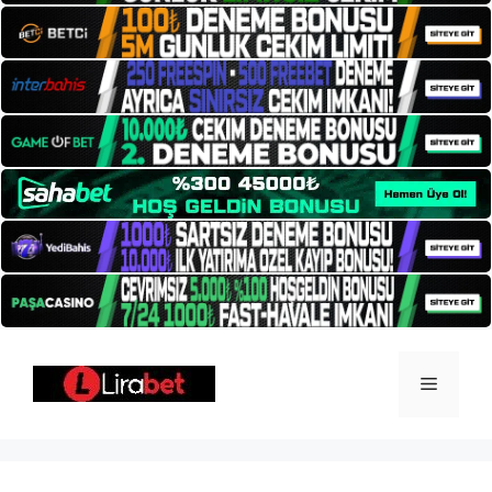
İçeriğe
atla
Menü