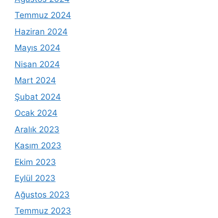
Temmuz 2024
Haziran 2024
Mayıs 2024
Nisan 2024
Mart 2024
Şubat 2024
Ocak 2024
Aralık 2023
Kasım 2023
Ekim 2023
Eylül 2023
Ağustos 2023
Temmuz 2023