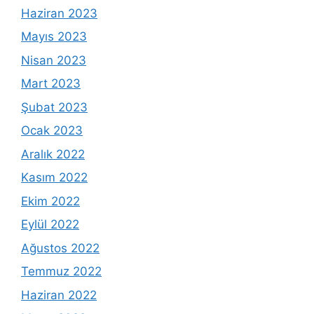
Haziran 2023
Mayıs 2023
Nisan 2023
Mart 2023
Şubat 2023
Ocak 2023
Aralık 2022
Kasım 2022
Ekim 2022
Eylül 2022
Ağustos 2022
Temmuz 2022
Haziran 2022