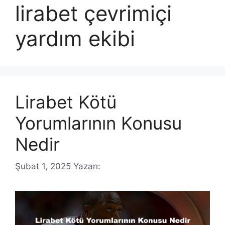
lirabet çevrimiçi
yardım ekibi
Lirabet Kötü
Yorumlarının Konusu
Nedir
Şubat 1, 2025
Yazarı: