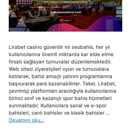
Lirabet casino güvenilir mi seobahis, her yıl
kullanıcılarına önemli miktarda kar elde etme
fırsatı sağlayan turnuvalar düzenlemektedir.
Web sitesi ziyaretçileri oyun ve turnuvalara
katılarak, bahis amaçlı yatırım programlarına
başvurarak para kazanabilirler. Tekel. Lirabet,
çevrimiçi platformları aracılığıyla kullanıcılarına
birinci sınıf ve kazançlı spor bahis hizmetleri
sunmaktadır. Kullanıcılara sanal ve e-spor
bahisleri, canlı bahisler ve klasik bahisler …
Devamını oku…