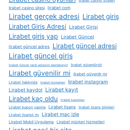
lirabet casino siteleri
lirabet com
lirabet casino sitesi
Lirabet gerçek adresi
Lirabet giriş
Lirabet Giriş Adresi
Lirabet Girişi
Lirabet giriş yap
Lirabet Güncel
Lirabet güncel adresi
lirabet güncel adres
Lirabet güncel giriş
lirabet güvenilirdir
lirabet güncel yerel adresini destekleyin
Lirabet güvenilir mi
lirabet güvenlir mi
lirabet instagram
Lirabet hakkında
lirabet hizmetleri
Lirabet kayıt
Lirabet kaydol
Lirabet kaç oldu
lirabet kuponları
Lirabet lisans
Lirabet kupon yapma
lirabet lisans bilgileri
Lirabet maç izle
Lirabet lisanslı mı
Lirabet Mobil Uygulama
Lirabet müşteri hizmetleri