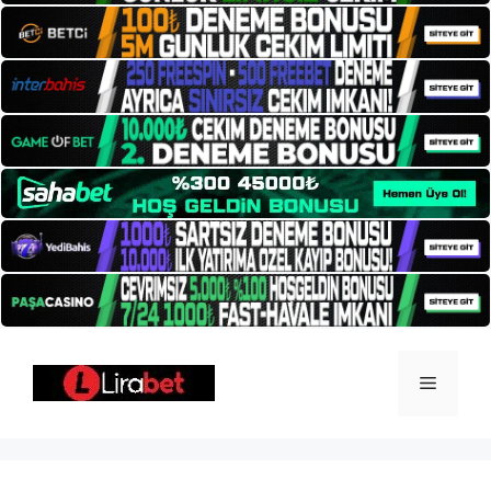
İçeriğe
atla
Menü