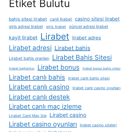
Etiket Bulutu
casino sitesi lirabet
bahis sitesi lirabet
canli lirabet
giris adresi lirabet
güncel adresi lirabet
giris lirabet
Lirabet
kayit lirabet
lirabet adres
Lirabet adresi
Lirabet bahis
Lirabet Bahis Sitesi
Lirabet bahis oranları
Lirabet bonus
lirabet bağlantısı
lirabet bonus bahis sitesi
Lirabet canlı bahis
lirabet canlı bahis sitesi
Lirabet canlı casino
lirabet canlı casino oyunları
Lirabet canlı destek
Lirabet canlı maç izleme
Lirabet casino
Lirabet Canlı Maç İzle
Lirabet casino oyunları
lirabet casino siteleri