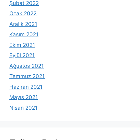
Şubat 2022
Ocak 2022
Aralık 2021
Kasım 2021
Ekim 2021
Eylül 2021
Ağustos 2021
Temmuz 2021
Haziran 2021
Mayıs 2021
Nisan 2021