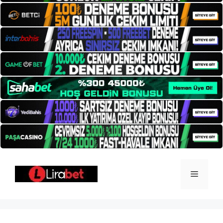
İçeriğe
atla
Menü