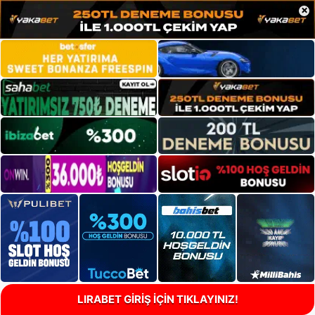
×
LIRABET GİRİŞ İÇİN TIKLAYINIZ!