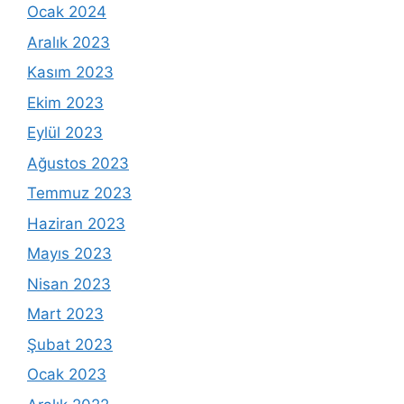
Ocak 2024
Aralık 2023
Kasım 2023
Ekim 2023
Eylül 2023
Ağustos 2023
Temmuz 2023
Haziran 2023
Mayıs 2023
Nisan 2023
Mart 2023
Şubat 2023
Ocak 2023