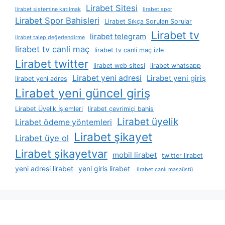
Lirabet Sitesi
lirabet sistemine katılmak
lirabet spor
Lirabet Spor Bahisleri
Lirabet Sıkça Sorulan Sorular
Lirabet tv
lirabet telegram
lirabet talep değerlendirme
lirabet tv canli maç
lirabet tv canli maç izle
Lirabet twitter
lirabet web sitesi
lirabet whatsapp
Lirabet yeni adresi
Lirabet yeni giriş
lirabet yeni adres
Lirabet yeni güncel giriş
Lirabet Üyelik İşlemleri
lirabet çevrimiçi bahis
Lirabet üyelik
Lirabet ödeme yöntemleri
Lirabet şikayet
Lirabet üye ol
Lirabet şikayetvar
mobil lirabet
twitter lirabet
yeni adresi lirabet
yeni giris lirabet
lirabet canlı masaüstü