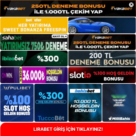
×
LIRABET GİRİŞ İÇİN TIKLAYINIZ!