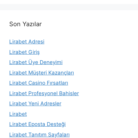
Son Yazılar
Lirabet Adresi
Lirabet Giriş
Lirabet Üye Deneyimi
Lirabet Müşteri Kazançları
Lirabet Casino Fırsatları
Lirabet Profesyonel Bahisler
Lirabet Yeni Adresler
Lirabet
Lirabet Eposta Desteği
Lirabet Tanıtım Sayfaları