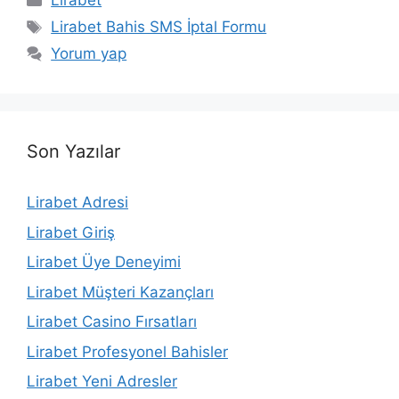
Lirabet
Etiketler
Lirabet Bahis SMS İptal Formu
Yorum yap
Son Yazılar
Lirabet Adresi
Lirabet Giriş
Lirabet Üye Deneyimi
Lirabet Müşteri Kazançları
Lirabet Casino Fırsatları
Lirabet Profesyonel Bahisler
Lirabet Yeni Adresler