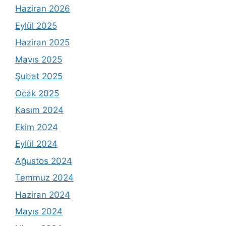
Haziran 2026
Eylül 2025
Haziran 2025
Mayıs 2025
Şubat 2025
Ocak 2025
Kasım 2024
Ekim 2024
Eylül 2024
Ağustos 2024
Temmuz 2024
Haziran 2024
Mayıs 2024