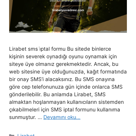
Lirabet sms i̇ptal formu Bu sitede binlerce
kişinin severek oynadığı oyunu oynamak için
siteye üye olmanız gerekmektedir. Ancak, bu
web sitesine üye olduğunuzda, kağıt formatında
bir onay SMS’i alacaksınız. Bu SMS onayına
göre cep telefonunuza gün içinde onlarca SMS
gönderilebilir. Bu anlamda Lirabet, SMS
almaktan hoşlanmayan kullanıcıların sistemden
çıkabilmeleri için SMS iptal formunu kullanıma
sunmuştur. …
Devamını oku…
Kategoriler