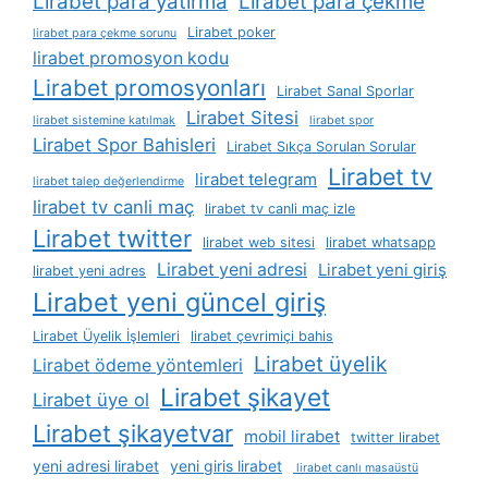
Lirabet para yatırma
Lirabet para çekme
Lirabet poker
lirabet para çekme sorunu
lirabet promosyon kodu
Lirabet promosyonları
Lirabet Sanal Sporlar
Lirabet Sitesi
lirabet sistemine katılmak
lirabet spor
Lirabet Spor Bahisleri
Lirabet Sıkça Sorulan Sorular
Lirabet tv
lirabet telegram
lirabet talep değerlendirme
lirabet tv canli maç
lirabet tv canli maç izle
Lirabet twitter
lirabet web sitesi
lirabet whatsapp
Lirabet yeni adresi
Lirabet yeni giriş
lirabet yeni adres
Lirabet yeni güncel giriş
Lirabet Üyelik İşlemleri
lirabet çevrimiçi bahis
Lirabet üyelik
Lirabet ödeme yöntemleri
Lirabet şikayet
Lirabet üye ol
Lirabet şikayetvar
mobil lirabet
twitter lirabet
yeni adresi lirabet
yeni giris lirabet
lirabet canlı masaüstü