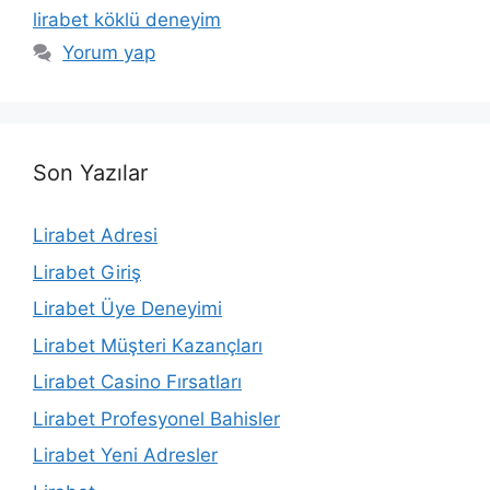
lirabet köklü deneyim
Yorum yap
Son Yazılar
Lirabet Adresi
Lirabet Giriş
Lirabet Üye Deneyimi
Lirabet Müşteri Kazançları
Lirabet Casino Fırsatları
Lirabet Profesyonel Bahisler
Lirabet Yeni Adresler