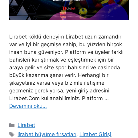
Lirabet köklü deneyim Lirabet uzun zamandır
var ve iyi bir geçmişe sahip, bu yüzden birçok
insan buna güveniyor. Platform ve üyeler farklı
bahisleri karıştırmak ve eşleştirmek için bir
araya gelir ve size spor bahisleri ve casinoda
büyük kazanma şansı verir. Herhangi bir
şikayetiniz varsa veya bizimle iletişime
geçmeniz gerekiyorsa, yeni giriş adresini
Lirabet.Com kullanabilirsiniz. Platform …
Devamını oku…
Kategoriler
Lirabet
Etiketler
lirabet büyüme fırsatları
,
Lirabet Girişi
,