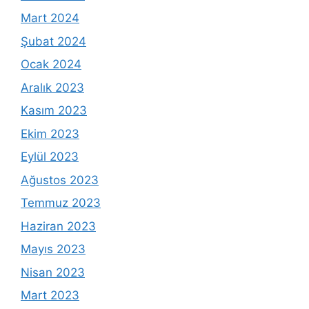
Mart 2024
Şubat 2024
Ocak 2024
Aralık 2023
Kasım 2023
Ekim 2023
Eylül 2023
Ağustos 2023
Temmuz 2023
Haziran 2023
Mayıs 2023
Nisan 2023
Mart 2023