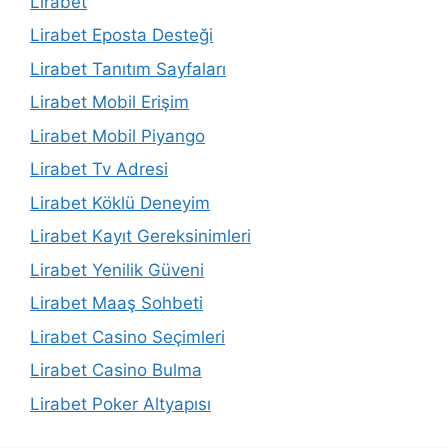
Lirabet
Lirabet Eposta Desteği
Lirabet Tanıtım Sayfaları
Lirabet Mobil Erişim
Lirabet Mobil Piyango
Lirabet Tv Adresi
Lirabet Köklü Deneyim
Lirabet Kayıt Gereksinimleri
Lirabet Yenilik Güveni
Lirabet Maaş Sohbeti
Lirabet Casino Seçimleri
Lirabet Casino Bulma
Lirabet Poker Altyapısı