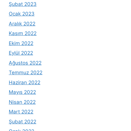
Şubat 2023
Ocak 2023
Aralık 2022
Kasım 2022
Ekim 2022
Eylül 2022
Ağustos 2022
Temmuz 2022
Haziran 2022
Mayıs 2022
Nisan 2022
Mart 2022
Şubat 2022