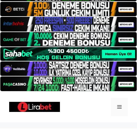
İçeriğe
atla
Menü