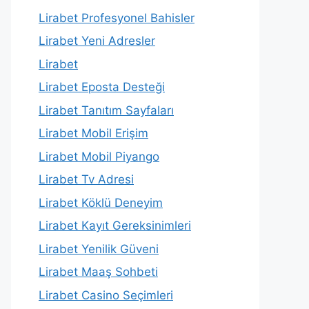
Lirabet Profesyonel Bahisler
Lirabet Yeni Adresler
Lirabet
Lirabet Eposta Desteği
Lirabet Tanıtım Sayfaları
Lirabet Mobil Erişim
Lirabet Mobil Piyango
Lirabet Tv Adresi
Lirabet Köklü Deneyim
Lirabet Kayıt Gereksinimleri
Lirabet Yenilik Güveni
Lirabet Maaş Sohbeti
Lirabet Casino Seçimleri