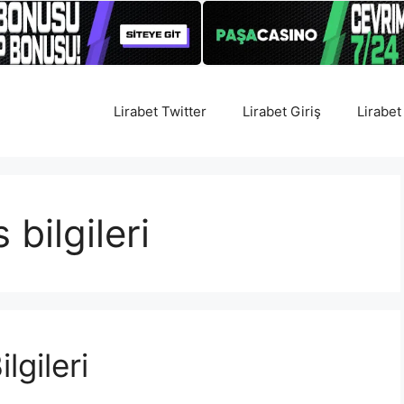
Lirabet Twitter
Lirabet Giriş
Lirabet
 bilgileri
lgileri