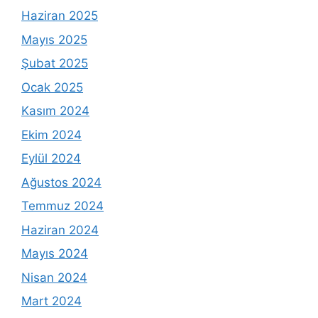
Haziran 2025
Mayıs 2025
Şubat 2025
Ocak 2025
Kasım 2024
Ekim 2024
Eylül 2024
Ağustos 2024
Temmuz 2024
Haziran 2024
Mayıs 2024
Nisan 2024
Mart 2024