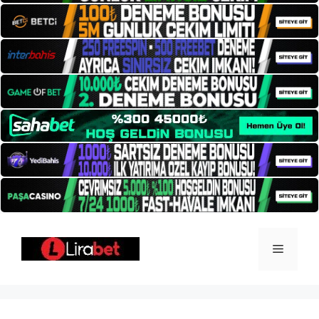
İçeriğe
atla
Menü