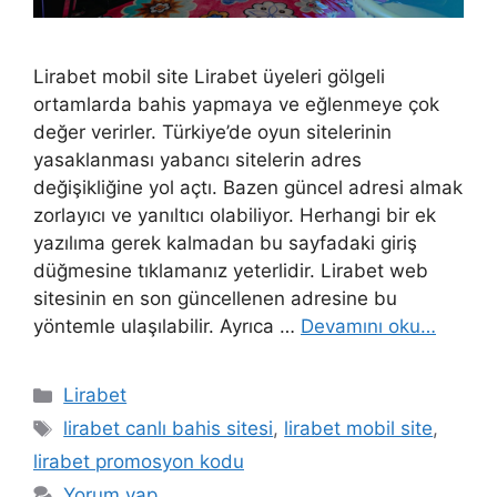
Lirabet mobil site Lirabet üyeleri gölgeli
ortamlarda bahis yapmaya ve eğlenmeye çok
değer verirler. Türkiye’de oyun sitelerinin
yasaklanması yabancı sitelerin adres
değişikliğine yol açtı. Bazen güncel adresi almak
zorlayıcı ve yanıltıcı olabiliyor. Herhangi bir ek
yazılıma gerek kalmadan bu sayfadaki giriş
düğmesine tıklamanız yeterlidir. Lirabet web
sitesinin en son güncellenen adresine bu
yöntemle ulaşılabilir. Ayrıca …
Devamını oku…
Kategoriler
Lirabet
Etiketler
lirabet canlı bahis sitesi
,
lirabet mobil site
,
lirabet promosyon kodu
Yorum yap