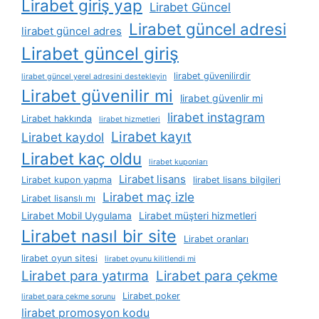
Lirabet giriş yap
Lirabet Güncel
Lirabet güncel adresi
lirabet güncel adres
Lirabet güncel giriş
lirabet güvenilirdir
lirabet güncel yerel adresini destekleyin
Lirabet güvenilir mi
lirabet güvenlir mi
lirabet instagram
Lirabet hakkında
lirabet hizmetleri
Lirabet kayıt
Lirabet kaydol
Lirabet kaç oldu
lirabet kuponları
Lirabet lisans
Lirabet kupon yapma
lirabet lisans bilgileri
Lirabet maç izle
Lirabet lisanslı mı
Lirabet Mobil Uygulama
Lirabet müşteri hizmetleri
Lirabet nasıl bir site
Lirabet oranları
lirabet oyun sitesi
lirabet oyunu kilitlendi mi
Lirabet para yatırma
Lirabet para çekme
Lirabet poker
lirabet para çekme sorunu
lirabet promosyon kodu