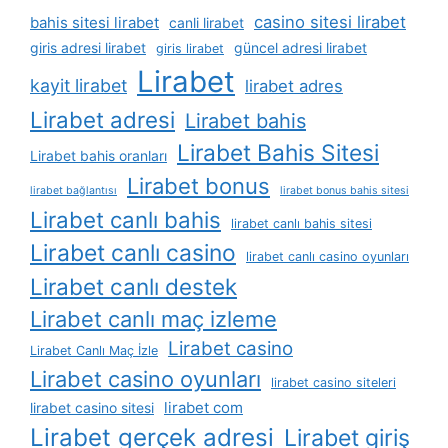
casino sitesi lirabet
bahis sitesi lirabet
canli lirabet
giris adresi lirabet
güncel adresi lirabet
giris lirabet
Lirabet
kayit lirabet
lirabet adres
Lirabet adresi
Lirabet bahis
Lirabet Bahis Sitesi
Lirabet bahis oranları
Lirabet bonus
lirabet bağlantısı
lirabet bonus bahis sitesi
Lirabet canlı bahis
lirabet canlı bahis sitesi
Lirabet canlı casino
lirabet canlı casino oyunları
Lirabet canlı destek
Lirabet canlı maç izleme
Lirabet casino
Lirabet Canlı Maç İzle
Lirabet casino oyunları
lirabet casino siteleri
lirabet com
lirabet casino sitesi
Lirabet gerçek adresi
Lirabet giriş