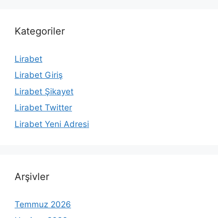
Kategoriler
Lirabet
Lirabet Giriş
Lirabet Şikayet
Lirabet Twitter
Lirabet Yeni Adresi
Arşivler
Temmuz 2026