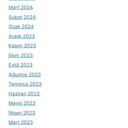
Mart 2024
Şubat 2024
Ocak 2024
Aralık 2023
Kasım 2023
Ekim 2023
Eylül 2023
Ağustos 2023
Temmuz 2023
Haziran 2023
Mayıs 2023
Nisan 2023
Mart 2023