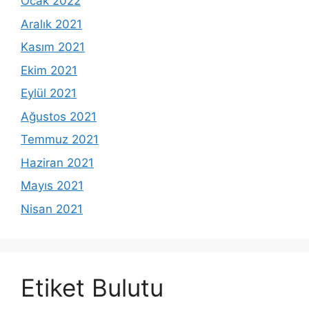
Ocak 2022
Aralık 2021
Kasım 2021
Ekim 2021
Eylül 2021
Ağustos 2021
Temmuz 2021
Haziran 2021
Mayıs 2021
Nisan 2021
Etiket Bulutu