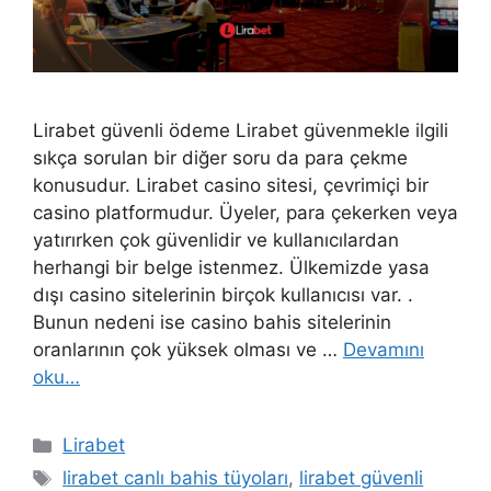
Lirabet güvenli ödeme Lirabet güvenmekle ilgili
sıkça sorulan bir diğer soru da para çekme
konusudur. Lirabet casino sitesi, çevrimiçi bir
casino platformudur. Üyeler, para çekerken veya
yatırırken çok güvenlidir ve kullanıcılardan
herhangi bir belge istenmez. Ülkemizde yasa
dışı casino sitelerinin birçok kullanıcısı var. .
Bunun nedeni ise casino bahis sitelerinin
oranlarının çok yüksek olması ve …
Devamını
oku…
Kategoriler
Lirabet
Etiketler
lirabet canlı bahis tüyoları
,
lirabet güvenli