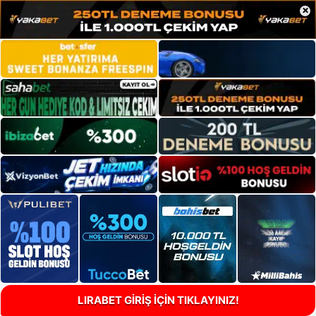
×
LIRABET GİRİŞ İÇİN TIKLAYINIZ!