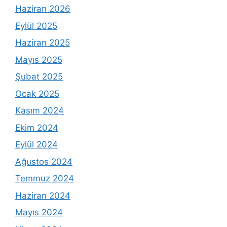
Haziran 2026
Eylül 2025
Haziran 2025
Mayıs 2025
Şubat 2025
Ocak 2025
Kasım 2024
Ekim 2024
Eylül 2024
Ağustos 2024
Temmuz 2024
Haziran 2024
Mayıs 2024