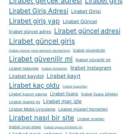
Lirabet gerçek adresi
Lirabet giriş
Lirabet Giriş Adresi
Lirabet Girişi
Lirabet giriş yap
Lirabet Güncel
Lirabet güncel adresi
lirabet güncel adres
Lirabet güncel giriş
lirabet güvenilirdir
lirabet güncel yerel adresini destekleyin
Lirabet güvenilir mi
lirabet güvenlir mi
lirabet instagram
Lirabet hakkında
lirabet hizmetleri
Lirabet kayıt
Lirabet kaydol
Lirabet kaç oldu
lirabet kuponları
Lirabet lisans
Lirabet kupon yapma
lirabet lisans bilgileri
Lirabet maç izle
Lirabet lisanslı mı
Lirabet Mobil Uygulama
Lirabet müşteri hizmetleri
Lirabet nasıl bir site
Lirabet oranları
lirabet oyun sitesi
lirabet oyunu kilitlendi mi