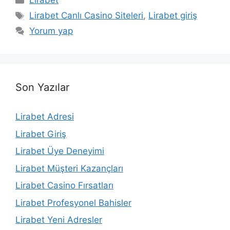
Lirabet
Etiketler
Lirabet Canlı Casino Siteleri
,
Lirabet giriş
Yorum yap
Son Yazılar
Lirabet Adresi
Lirabet Giriş
Lirabet Üye Deneyimi
Lirabet Müşteri Kazançları
Lirabet Casino Fırsatları
Lirabet Profesyonel Bahisler
Lirabet Yeni Adresler