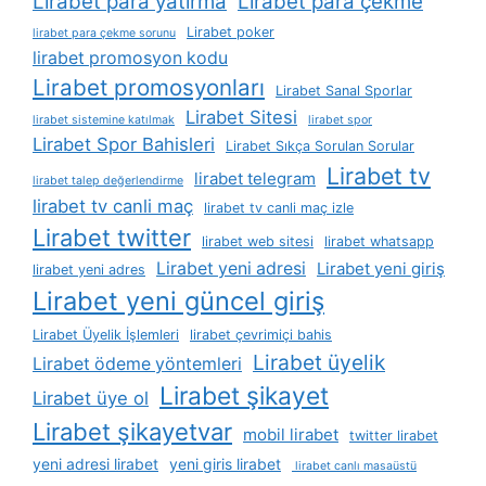
Lirabet para yatırma
Lirabet para çekme
Lirabet poker
lirabet para çekme sorunu
lirabet promosyon kodu
Lirabet promosyonları
Lirabet Sanal Sporlar
Lirabet Sitesi
lirabet sistemine katılmak
lirabet spor
Lirabet Spor Bahisleri
Lirabet Sıkça Sorulan Sorular
Lirabet tv
lirabet telegram
lirabet talep değerlendirme
lirabet tv canli maç
lirabet tv canli maç izle
Lirabet twitter
lirabet web sitesi
lirabet whatsapp
Lirabet yeni adresi
Lirabet yeni giriş
lirabet yeni adres
Lirabet yeni güncel giriş
Lirabet Üyelik İşlemleri
lirabet çevrimiçi bahis
Lirabet üyelik
Lirabet ödeme yöntemleri
Lirabet şikayet
Lirabet üye ol
Lirabet şikayetvar
mobil lirabet
twitter lirabet
yeni adresi lirabet
yeni giris lirabet
lirabet canlı masaüstü