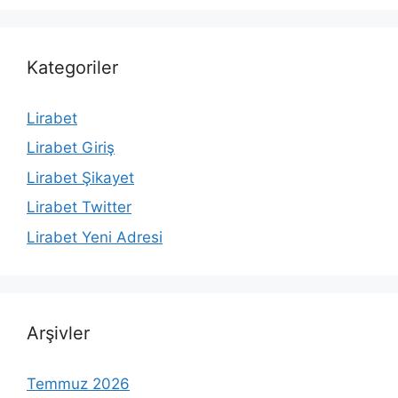
Kategoriler
Lirabet
Lirabet Giriş
Lirabet Şikayet
Lirabet Twitter
Lirabet Yeni Adresi
Arşivler
Temmuz 2026