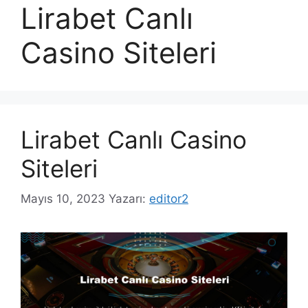
Lirabet Canlı
Casino Siteleri
Lirabet Canlı Casino
Siteleri
Mayıs 10, 2023
Yazarı:
editor2