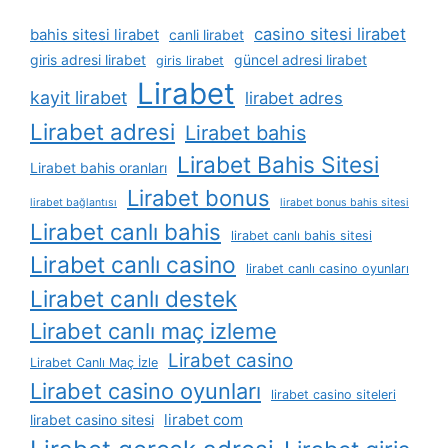
casino sitesi lirabet
bahis sitesi lirabet
canli lirabet
giris adresi lirabet
güncel adresi lirabet
giris lirabet
Lirabet
kayit lirabet
lirabet adres
Lirabet adresi
Lirabet bahis
Lirabet Bahis Sitesi
Lirabet bahis oranları
Lirabet bonus
lirabet bağlantısı
lirabet bonus bahis sitesi
Lirabet canlı bahis
lirabet canlı bahis sitesi
Lirabet canlı casino
lirabet canlı casino oyunları
Lirabet canlı destek
Lirabet canlı maç izleme
Lirabet casino
Lirabet Canlı Maç İzle
Lirabet casino oyunları
lirabet casino siteleri
lirabet com
lirabet casino sitesi