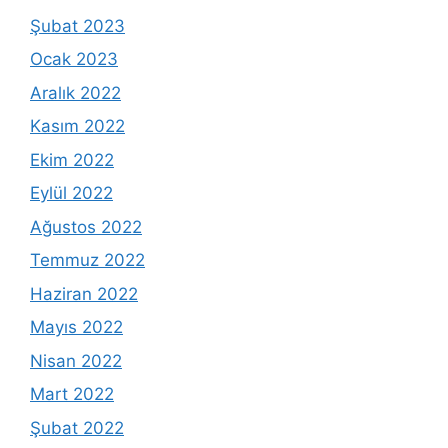
Şubat 2023
Ocak 2023
Aralık 2022
Kasım 2022
Ekim 2022
Eylül 2022
Ağustos 2022
Temmuz 2022
Haziran 2022
Mayıs 2022
Nisan 2022
Mart 2022
Şubat 2022