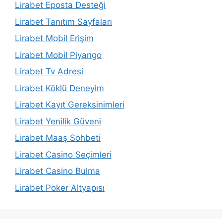
Lirabet Eposta Desteği
Lirabet Tanıtım Sayfaları
Lirabet Mobil Erişim
Lirabet Mobil Piyango
Lirabet Tv Adresi
Lirabet Köklü Deneyim
Lirabet Kayıt Gereksinimleri
Lirabet Yenilik Güveni
Lirabet Maaş Sohbeti
Lirabet Casino Seçimleri
Lirabet Casino Bulma
Lirabet Poker Altyapısı