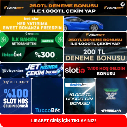
×
LIRABET GİRİŞ İÇİN TIKLAYINIZ!