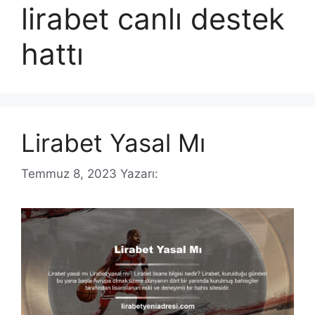
lirabet canlı destek
hattı
Lirabet Yasal Mı
Temmuz 8, 2023
Yazarı: