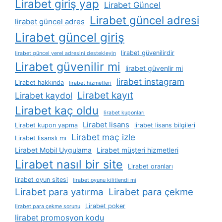
Lirabet giriş yap
Lirabet Güncel
Lirabet güncel adresi
lirabet güncel adres
Lirabet güncel giriş
lirabet güvenilirdir
lirabet güncel yerel adresini destekleyin
Lirabet güvenilir mi
lirabet güvenlir mi
lirabet instagram
Lirabet hakkında
lirabet hizmetleri
Lirabet kayıt
Lirabet kaydol
Lirabet kaç oldu
lirabet kuponları
Lirabet lisans
Lirabet kupon yapma
lirabet lisans bilgileri
Lirabet maç izle
Lirabet lisanslı mı
Lirabet Mobil Uygulama
Lirabet müşteri hizmetleri
Lirabet nasıl bir site
Lirabet oranları
lirabet oyun sitesi
lirabet oyunu kilitlendi mi
Lirabet para yatırma
Lirabet para çekme
Lirabet poker
lirabet para çekme sorunu
lirabet promosyon kodu