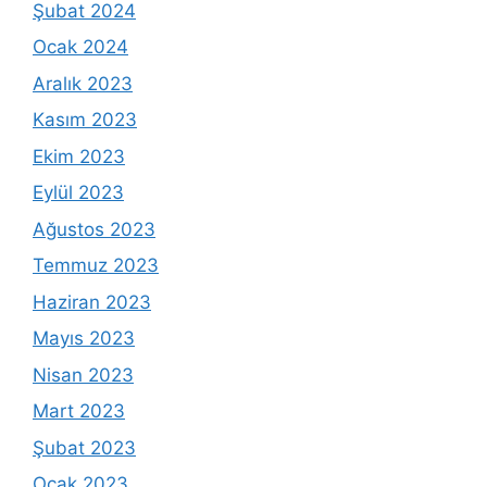
Şubat 2024
Ocak 2024
Aralık 2023
Kasım 2023
Ekim 2023
Eylül 2023
Ağustos 2023
Temmuz 2023
Haziran 2023
Mayıs 2023
Nisan 2023
Mart 2023
Şubat 2023
Ocak 2023