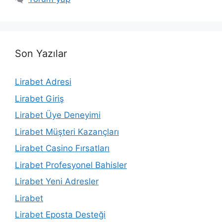
Son Yazılar
Lirabet Adresi
Lirabet Giriş
Lirabet Üye Deneyimi
Lirabet Müşteri Kazançları
Lirabet Casino Fırsatları
Lirabet Profesyonel Bahisler
Lirabet Yeni Adresler
Lirabet
Lirabet Eposta Desteği