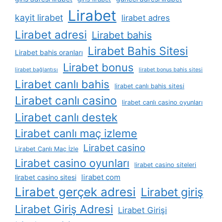
Lirabet
kayit lirabet
lirabet adres
Lirabet adresi
Lirabet bahis
Lirabet Bahis Sitesi
Lirabet bahis oranları
Lirabet bonus
lirabet bağlantısı
lirabet bonus bahis sitesi
Lirabet canlı bahis
lirabet canlı bahis sitesi
Lirabet canlı casino
lirabet canlı casino oyunları
Lirabet canlı destek
Lirabet canlı maç izleme
Lirabet casino
Lirabet Canlı Maç İzle
Lirabet casino oyunları
lirabet casino siteleri
lirabet com
lirabet casino sitesi
Lirabet gerçek adresi
Lirabet giriş
Lirabet Giriş Adresi
Lirabet Girişi