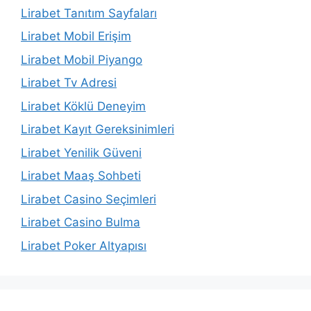
Lirabet Tanıtım Sayfaları
Lirabet Mobil Erişim
Lirabet Mobil Piyango
Lirabet Tv Adresi
Lirabet Köklü Deneyim
Lirabet Kayıt Gereksinimleri
Lirabet Yenilik Güveni
Lirabet Maaş Sohbeti
Lirabet Casino Seçimleri
Lirabet Casino Bulma
Lirabet Poker Altyapısı