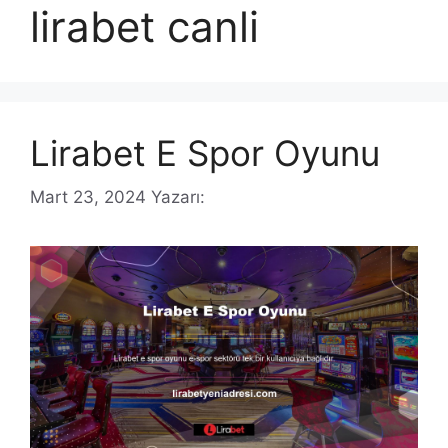
lirabet canli
Lirabet E Spor Oyunu
Mart 23, 2024
Yazarı: