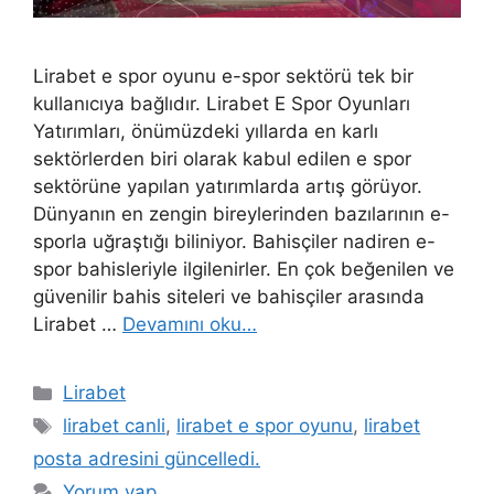
Lirabet e spor oyunu e-spor sektörü tek bir
kullanıcıya bağlıdır. Lirabet E Spor Oyunları
Yatırımları, önümüzdeki yıllarda en karlı
sektörlerden biri olarak kabul edilen e spor
sektörüne yapılan yatırımlarda artış görüyor.
Dünyanın en zengin bireylerinden bazılarının e-
sporla uğraştığı biliniyor. Bahisçiler nadiren e-
spor bahisleriyle ilgilenirler. En çok beğenilen ve
güvenilir bahis siteleri ve bahisçiler arasında
Lirabet …
Devamını oku…
Kategoriler
Lirabet
Etiketler
lirabet canli
,
lirabet e spor oyunu
,
lirabet
posta adresini güncelledi.
Yorum yap