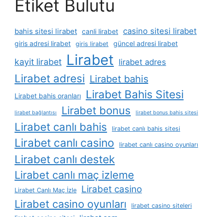
Etiket Bulutu
casino sitesi lirabet
bahis sitesi lirabet
canli lirabet
giris adresi lirabet
güncel adresi lirabet
giris lirabet
Lirabet
kayit lirabet
lirabet adres
Lirabet adresi
Lirabet bahis
Lirabet Bahis Sitesi
Lirabet bahis oranları
Lirabet bonus
lirabet bağlantısı
lirabet bonus bahis sitesi
Lirabet canlı bahis
lirabet canlı bahis sitesi
Lirabet canlı casino
lirabet canlı casino oyunları
Lirabet canlı destek
Lirabet canlı maç izleme
Lirabet casino
Lirabet Canlı Maç İzle
Lirabet casino oyunları
lirabet casino siteleri