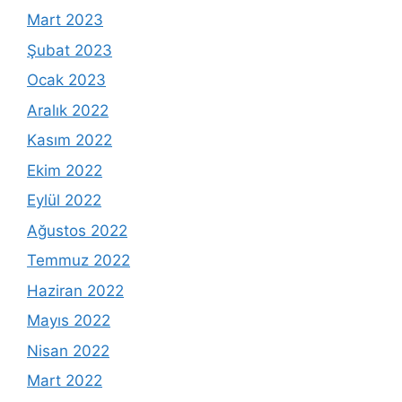
Mart 2023
Şubat 2023
Ocak 2023
Aralık 2022
Kasım 2022
Ekim 2022
Eylül 2022
Ağustos 2022
Temmuz 2022
Haziran 2022
Mayıs 2022
Nisan 2022
Mart 2022