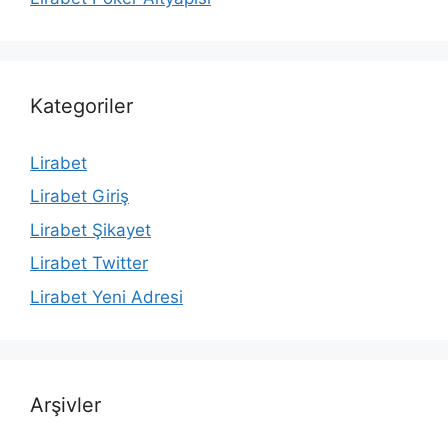
Kategoriler
Lirabet
Lirabet Giriş
Lirabet Şikayet
Lirabet Twitter
Lirabet Yeni Adresi
Arşivler