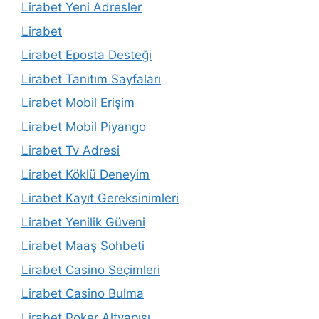
Lirabet Yeni Adresler
Lirabet
Lirabet Eposta Desteği
Lirabet Tanıtım Sayfaları
Lirabet Mobil Erişim
Lirabet Mobil Piyango
Lirabet Tv Adresi
Lirabet Köklü Deneyim
Lirabet Kayıt Gereksinimleri
Lirabet Yenilik Güveni
Lirabet Maaş Sohbeti
Lirabet Casino Seçimleri
Lirabet Casino Bulma
Lirabet Poker Altyapısı