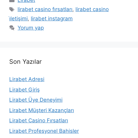
Lirabet
Etiketler
lirabet casino fırsatları
,
lirabet casino
i̇letişimi
,
lirabet instagram
Yorum yap
Son Yazılar
Lirabet Adresi
Lirabet Giriş
Lirabet Üye Deneyimi
Lirabet Müşteri Kazançları
Lirabet Casino Fırsatları
Lirabet Profesyonel Bahisler