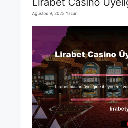
Lirabet Casino Üyeliğ
Ağustos 9, 2023
Yazarı: