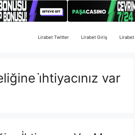
Lirabet Twitter
Lirabet Giriş
Lirabet
liğine i̇htiyacınız var