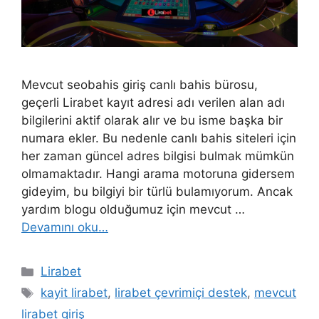
Mevcut seobahis giriş canlı bahis bürosu,
geçerli Lirabet kayıt adresi adı verilen alan adı
bilgilerini aktif olarak alır ve bu isme başka bir
numara ekler. Bu nedenle canlı bahis siteleri için
her zaman güncel adres bilgisi bulmak mümkün
olmamaktadır. Hangi arama motoruna gidersem
gideyim, bu bilgiyi bir türlü bulamıyorum. Ancak
yardım blogu olduğumuz için mevcut …
Devamını oku…
Kategoriler
Lirabet
Etiketler
kayit lirabet
,
lirabet çevrimiçi destek
,
mevcut
lirabet giriş