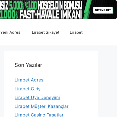
 Yeni Adresi
Lirabet Şikayet
Lirabet
Son Yazılar
Lirabet Adresi
Lirabet Giriş
Lirabet Üye Deneyimi
Lirabet Müşteri Kazançları
Lirabet Casino Fırsatları