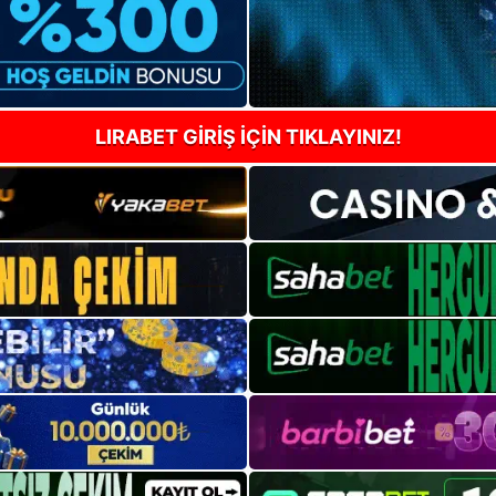
LIRABET GİRİŞ İÇİN TIKLAYINIZ!