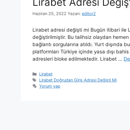
Lirabet Adresi Değiş
Haziran 25, 2022
Yazarı:
editor2
Lirabet adresi değişti mi Bugün itibari ile 
değiştirilmiştir. Bu talihsiz olaydan hemen 
bağlantı sorgularına atıldı. Yurt dışında 
platformları Türkiye içinde yasa dışı bahi
adresleri bloke edilmektedir. Lirabet …
De
Kategoriler
Lirabet
Etiketler
Lirabet Doğrudan Giriş Adresi Değişti Mi
Yorum yap