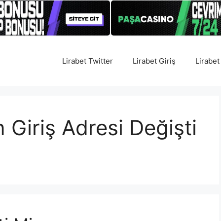
Lirabet Twitter
Lirabet Giriş
Lirabet
 Giriş Adresi Değişti