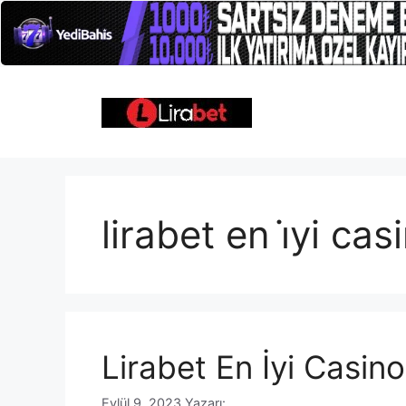
İçeriğe
atla
lirabet en i̇yi c
Lirabet En İyi Casi
Eylül 9, 2023
Yazarı: