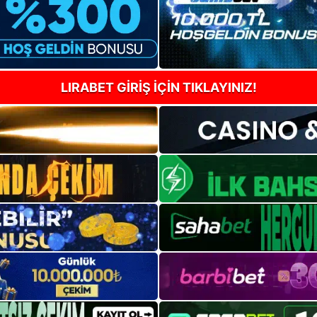
LIRABET GİRİŞ İÇİN TIKLAYINIZ!