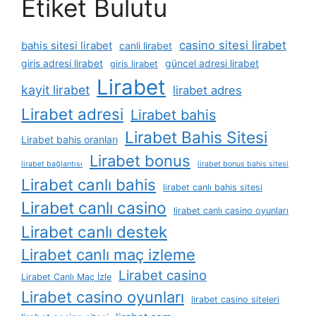
Etiket Bulutu
casino sitesi lirabet
bahis sitesi lirabet
canli lirabet
giris adresi lirabet
güncel adresi lirabet
giris lirabet
Lirabet
kayit lirabet
lirabet adres
Lirabet adresi
Lirabet bahis
Lirabet Bahis Sitesi
Lirabet bahis oranları
Lirabet bonus
lirabet bağlantısı
lirabet bonus bahis sitesi
Lirabet canlı bahis
lirabet canlı bahis sitesi
Lirabet canlı casino
lirabet canlı casino oyunları
Lirabet canlı destek
Lirabet canlı maç izleme
Lirabet casino
Lirabet Canlı Maç İzle
Lirabet casino oyunları
lirabet casino siteleri