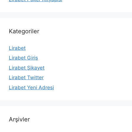
Kategoriler
Lirabet
Lirabet Giriş
Lirabet Şikayet
Lirabet Twitter
Lirabet Yeni Adresi
Arşivler