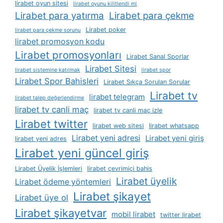
lirabet oyun sitesi
lirabet oyunu kilitlendi mi
Lirabet para yatırma
Lirabet para çekme
Lirabet poker
lirabet para çekme sorunu
lirabet promosyon kodu
Lirabet promosyonları
Lirabet Sanal Sporlar
Lirabet Sitesi
lirabet sistemine katılmak
lirabet spor
Lirabet Spor Bahisleri
Lirabet Sıkça Sorulan Sorular
Lirabet tv
lirabet telegram
lirabet talep değerlendirme
lirabet tv canli maç
lirabet tv canli maç izle
Lirabet twitter
lirabet web sitesi
lirabet whatsapp
Lirabet yeni adresi
Lirabet yeni giriş
lirabet yeni adres
Lirabet yeni güncel giriş
Lirabet Üyelik İşlemleri
lirabet çevrimiçi bahis
Lirabet üyelik
Lirabet ödeme yöntemleri
Lirabet şikayet
Lirabet üye ol
Lirabet şikayetvar
mobil lirabet
twitter lirabet