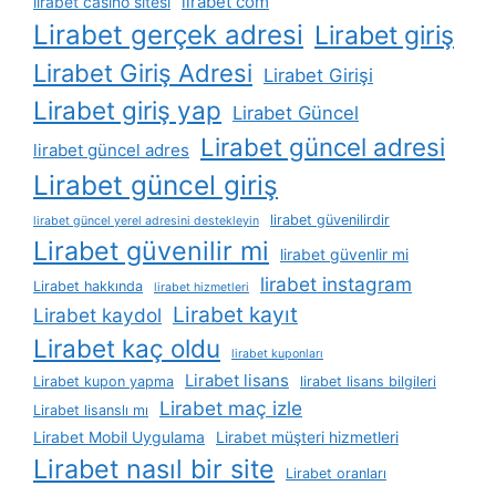
lirabet com
lirabet casino sitesi
Lirabet gerçek adresi
Lirabet giriş
Lirabet Giriş Adresi
Lirabet Girişi
Lirabet giriş yap
Lirabet Güncel
Lirabet güncel adresi
lirabet güncel adres
Lirabet güncel giriş
lirabet güvenilirdir
lirabet güncel yerel adresini destekleyin
Lirabet güvenilir mi
lirabet güvenlir mi
lirabet instagram
Lirabet hakkında
lirabet hizmetleri
Lirabet kayıt
Lirabet kaydol
Lirabet kaç oldu
lirabet kuponları
Lirabet lisans
Lirabet kupon yapma
lirabet lisans bilgileri
Lirabet maç izle
Lirabet lisanslı mı
Lirabet Mobil Uygulama
Lirabet müşteri hizmetleri
Lirabet nasıl bir site
Lirabet oranları