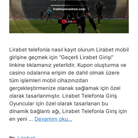
Lirabet telefonla nasıl kayıt olurum Lirabet mobil
girişine geçmek için “Geçerli Lirabet Girişi”
linkine tıklamanız yeterlidir. Kupon oluşturma ve
casino odalarına erişim de dahil olmak üzere
tüm işlemleri mobil cihazınızdan
gerçekleştirmenize olanak sağlamak için özel
olarak tasarlanmıştır. Lirabet Telefonla Giriş
Oyuncular için özel olarak tasarlanan bu
dinamik bağlantı ağı, Lirabet Telefonla Giriş için
en yeni …
Devamını oku…
Kategoriler