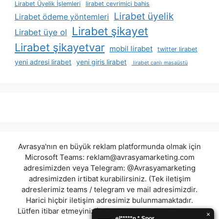
Lirabet Üyelik İşlemleri
lirabet çevrimiçi bahis
Lirabet üyelik
Lirabet ödeme yöntemleri
Lirabet şikayet
Lirabet üye ol
Lirabet şikayetvar
mobil lirabet
twitter lirabet
yeni adresi lirabet
yeni giris lirabet
lirabet canlı masaüstü
Avrasya'nın en büyük reklam platformunda olmak için
Microsoft Teams:
reklam@avrasyamarketing.com
adresimizden veya Telegram: @Avrasyamarketing
adresimizden irtibat kurabilirsiniz. (Tek iletişim
adreslerimiz teams / telegram ve mail adresimizdir.
Harici hiçbir iletişim adresimiz bulunmamaktadır.
Lütfen itibar etmeyiniz.) Türkiye yasalarına göre 7258