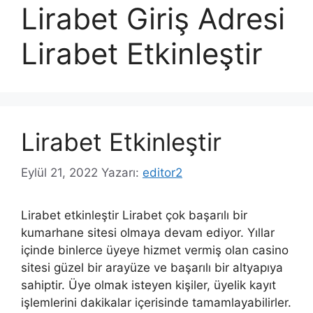
Lirabet Giriş Adresi
Lirabet Etkinleştir
Lirabet Etkinleştir
Eylül 21, 2022
Yazarı:
editor2
Lirabet etkinleştir Lirabet çok başarılı bir
kumarhane sitesi olmaya devam ediyor. Yıllar
içinde binlerce üyeye hizmet vermiş olan casino
sitesi güzel bir arayüze ve başarılı bir altyapıya
sahiptir. Üye olmak isteyen kişiler, üyelik kayıt
işlemlerini dakikalar içerisinde tamamlayabilirler.