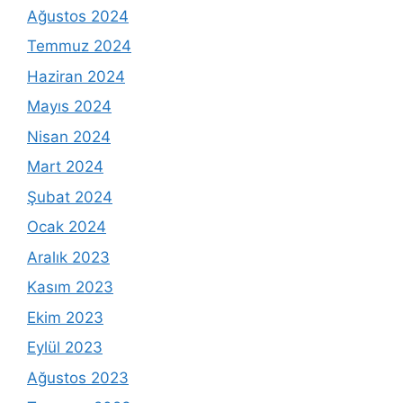
Ağustos 2024
Temmuz 2024
Haziran 2024
Mayıs 2024
Nisan 2024
Mart 2024
Şubat 2024
Ocak 2024
Aralık 2023
Kasım 2023
Ekim 2023
Eylül 2023
Ağustos 2023