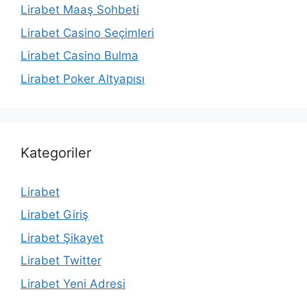
Lirabet Maaş Sohbeti
Lirabet Casino Seçimleri
Lirabet Casino Bulma
Lirabet Poker Altyapısı
Kategoriler
Lirabet
Lirabet Giriş
Lirabet Şikayet
Lirabet Twitter
Lirabet Yeni Adresi