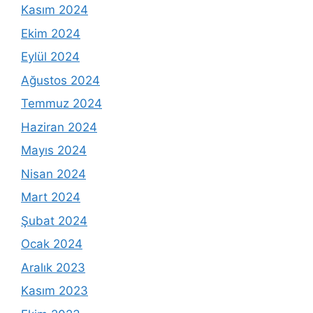
Kasım 2024
Ekim 2024
Eylül 2024
Ağustos 2024
Temmuz 2024
Haziran 2024
Mayıs 2024
Nisan 2024
Mart 2024
Şubat 2024
Ocak 2024
Aralık 2023
Kasım 2023