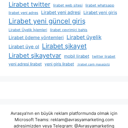
Lirabet twitter
lirabet web sitesi
lirabet whatsapp
Lirabet yeni adresi
Lirabet yeni giriş
lirabet yeni adres
Lirabet yeni güncel giriş
Lirabet Üyelik İşlemleri
lirabet çevrimiçi bahis
Lirabet üyelik
Lirabet ödeme yöntemleri
Lirabet şikayet
Lirabet üye ol
Lirabet şikayetvar
mobil lirabet
twitter lirabet
yeni adresi lirabet
yeni giris lirabet
lirabet canlı masaüstü
Avrasya'nın en büyük reklam platformunda olmak için
Microsoft Teams:
reklam@avrasyamarketing.com
adresimizden veya Telegram: @Avrasyamarketing