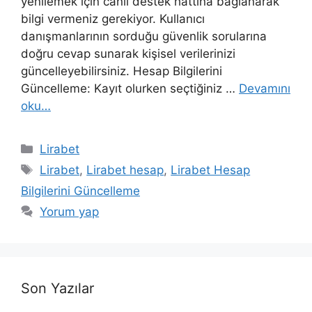
yenilemek için canlı destek hattına bağlanarak
bilgi vermeniz gerekiyor. Kullanıcı
danışmanlarının sorduğu güvenlik sorularına
doğru cevap sunarak kişisel verilerinizi
güncelleyebilirsiniz. Hesap Bilgilerini
Güncelleme: Kayıt olurken seçtiğiniz …
Devamını
oku…
Kategoriler
Lirabet
Etiketler
Lirabet
,
Lirabet hesap
,
Lirabet Hesap
Bilgilerini Güncelleme
Yorum yap
Son Yazılar