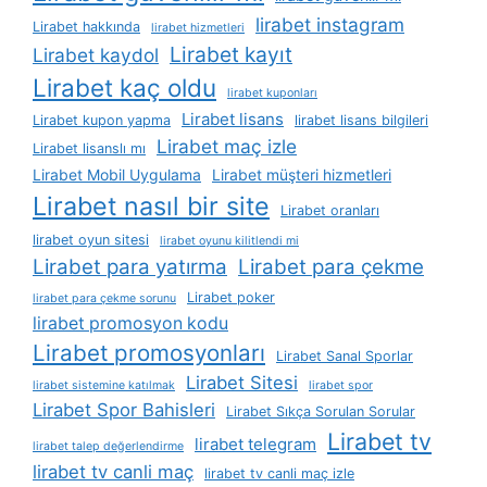
lirabet instagram
Lirabet hakkında
lirabet hizmetleri
Lirabet kayıt
Lirabet kaydol
Lirabet kaç oldu
lirabet kuponları
Lirabet lisans
Lirabet kupon yapma
lirabet lisans bilgileri
Lirabet maç izle
Lirabet lisanslı mı
Lirabet Mobil Uygulama
Lirabet müşteri hizmetleri
Lirabet nasıl bir site
Lirabet oranları
lirabet oyun sitesi
lirabet oyunu kilitlendi mi
Lirabet para yatırma
Lirabet para çekme
Lirabet poker
lirabet para çekme sorunu
lirabet promosyon kodu
Lirabet promosyonları
Lirabet Sanal Sporlar
Lirabet Sitesi
lirabet sistemine katılmak
lirabet spor
Lirabet Spor Bahisleri
Lirabet Sıkça Sorulan Sorular
Lirabet tv
lirabet telegram
lirabet talep değerlendirme
lirabet tv canli maç
lirabet tv canli maç izle