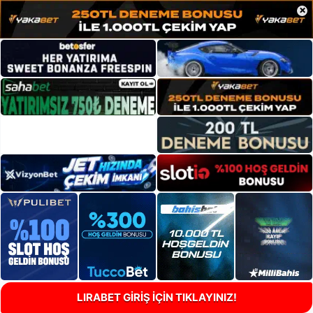
×
LIRABET GİRİŞ İÇİN TIKLAYINIZ!