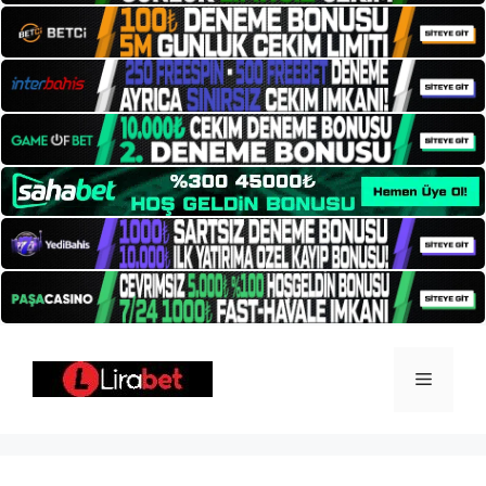
İçeriğe
atla
Menü