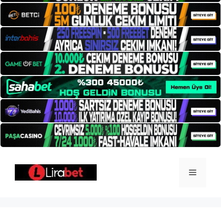
İçeriğe
atla
Menü