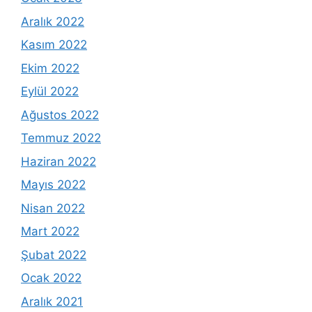
Aralık 2022
Kasım 2022
Ekim 2022
Eylül 2022
Ağustos 2022
Temmuz 2022
Haziran 2022
Mayıs 2022
Nisan 2022
Mart 2022
Şubat 2022
Ocak 2022
Aralık 2021