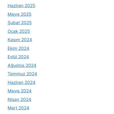
Haziran 2025
Mayıs 2025
Şubat 2025
Ocak 2025
Kasım 2024
Ekim 2024
Eylül 2024
Ağustos 2024
Temmuz 2024
Haziran 2024
Mayıs 2024
Nisan 2024
Mart 2024