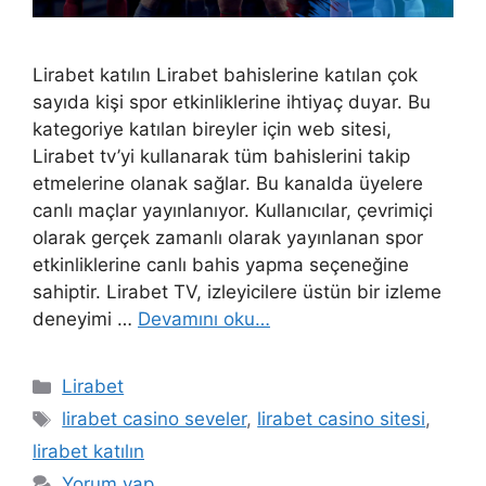
Lirabet katılın Lirabet bahislerine katılan çok
sayıda kişi spor etkinliklerine ihtiyaç duyar. Bu
kategoriye katılan bireyler için web sitesi,
Lirabet tv’yi kullanarak tüm bahislerini takip
etmelerine olanak sağlar. Bu kanalda üyelere
canlı maçlar yayınlanıyor. Kullanıcılar, çevrimiçi
olarak gerçek zamanlı olarak yayınlanan spor
etkinliklerine canlı bahis yapma seçeneğine
sahiptir. Lirabet TV, izleyicilere üstün bir izleme
deneyimi …
Devamını oku…
Kategoriler
Lirabet
Etiketler
lirabet casino seveler
,
lirabet casino sitesi
,
lirabet katılın
Yorum yap