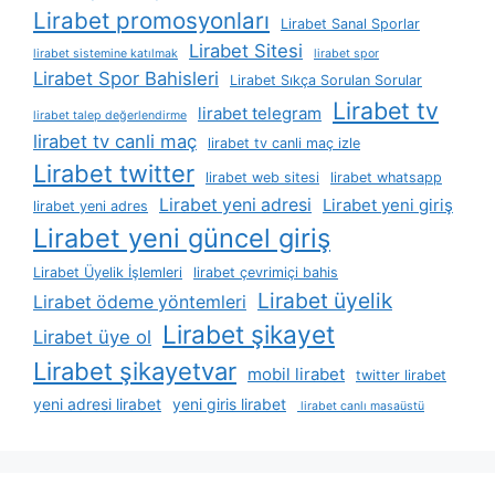
Lirabet promosyonları
Lirabet Sanal Sporlar
Lirabet Sitesi
lirabet sistemine katılmak
lirabet spor
Lirabet Spor Bahisleri
Lirabet Sıkça Sorulan Sorular
Lirabet tv
lirabet telegram
lirabet talep değerlendirme
lirabet tv canli maç
lirabet tv canli maç izle
Lirabet twitter
lirabet web sitesi
lirabet whatsapp
Lirabet yeni adresi
Lirabet yeni giriş
lirabet yeni adres
Lirabet yeni güncel giriş
Lirabet Üyelik İşlemleri
lirabet çevrimiçi bahis
Lirabet üyelik
Lirabet ödeme yöntemleri
Lirabet şikayet
Lirabet üye ol
Lirabet şikayetvar
mobil lirabet
twitter lirabet
yeni adresi lirabet
yeni giris lirabet
lirabet canlı masaüstü