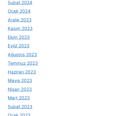
Şubat 2024
Ocak 2024
Aralık 2023
Kasım 2023
Ekim 2023
Eylül 2023
Ağustos 2023
Temmuz 2023
Haziran 2023
Mayıs 2023
Nisan 2023
Mart 2023
Şubat 2023
Ocak 2023