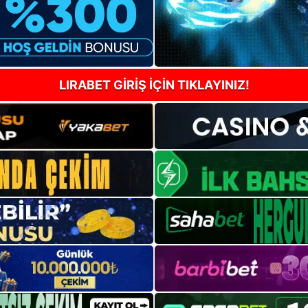
LIRABET GİRİŞ İÇİN TIKLAYINIZ!