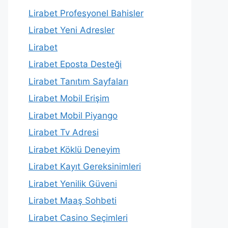
Lirabet Profesyonel Bahisler
Lirabet Yeni Adresler
Lirabet
Lirabet Eposta Desteği
Lirabet Tanıtım Sayfaları
Lirabet Mobil Erişim
Lirabet Mobil Piyango
Lirabet Tv Adresi
Lirabet Köklü Deneyim
Lirabet Kayıt Gereksinimleri
Lirabet Yenilik Güveni
Lirabet Maaş Sohbeti
Lirabet Casino Seçimleri