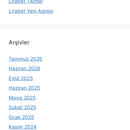
Lirabet Twitter
Lirabet Yeni Adresi
Arşivler
Temmuz 2026
Haziran 2026
Eylül 2025
Haziran 2025
Mayıs 2025
Şubat 2025
Ocak 2025
Kasım 2024