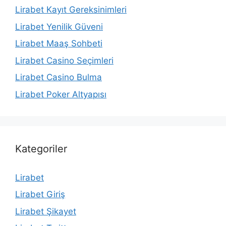
Lirabet Kayıt Gereksinimleri
Lirabet Yenilik Güveni
Lirabet Maaş Sohbeti
Lirabet Casino Seçimleri
Lirabet Casino Bulma
Lirabet Poker Altyapısı
Kategoriler
Lirabet
Lirabet Giriş
Lirabet Şikayet