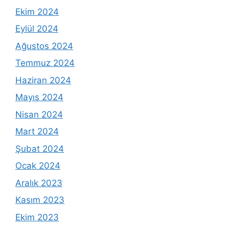
Ekim 2024
Eylül 2024
Ağustos 2024
Temmuz 2024
Haziran 2024
Mayıs 2024
Nisan 2024
Mart 2024
Şubat 2024
Ocak 2024
Aralık 2023
Kasım 2023
Ekim 2023