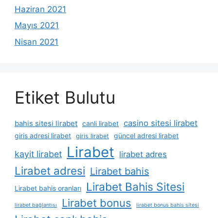
Haziran 2021
Mayıs 2021
Nisan 2021
Etiket Bulutu
casino sitesi lirabet
bahis sitesi lirabet
canli lirabet
giris adresi lirabet
güncel adresi lirabet
giris lirabet
Lirabet
kayit lirabet
lirabet adres
Lirabet adresi
Lirabet bahis
Lirabet Bahis Sitesi
Lirabet bahis oranları
Lirabet bonus
lirabet bağlantısı
lirabet bonus bahis sitesi