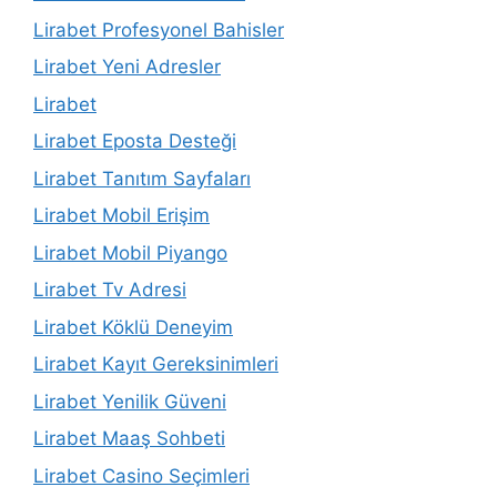
Lirabet Profesyonel Bahisler
Lirabet Yeni Adresler
Lirabet
Lirabet Eposta Desteği
Lirabet Tanıtım Sayfaları
Lirabet Mobil Erişim
Lirabet Mobil Piyango
Lirabet Tv Adresi
Lirabet Köklü Deneyim
Lirabet Kayıt Gereksinimleri
Lirabet Yenilik Güveni
Lirabet Maaş Sohbeti
Lirabet Casino Seçimleri