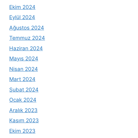
Ekim 2024
Eylül 2024
Ağustos 2024
Temmuz 2024
Haziran 2024
Mayıs 2024
Nisan 2024
Mart 2024
Şubat 2024
Ocak 2024
Aralık 2023
Kasım 2023
Ekim 2023