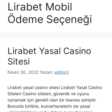
Lirabet Mobil
Ödeme Seçeneği
Lirabet Yasal Casino
Sitesi
Nisan 30, 2022
Yazarı:
editor2
Lirabet yasal casino sitesi Lirabet Yasal Casino
Siteleri Casino siteleri, güvenlik ve oyunu
oynamak için gerekli olan bir lisansa sahiptir.
Bununla birlikte, kumarhanelerin de yasal