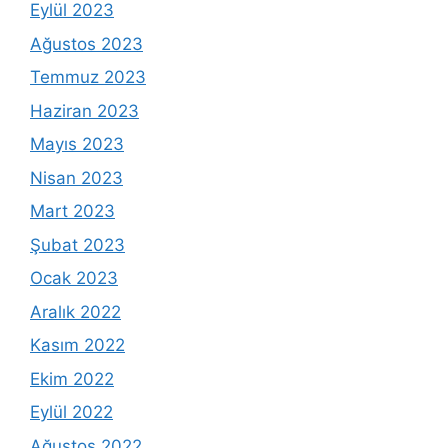
Eylül 2023
Ağustos 2023
Temmuz 2023
Haziran 2023
Mayıs 2023
Nisan 2023
Mart 2023
Şubat 2023
Ocak 2023
Aralık 2022
Kasım 2022
Ekim 2022
Eylül 2022
Ağustos 2022