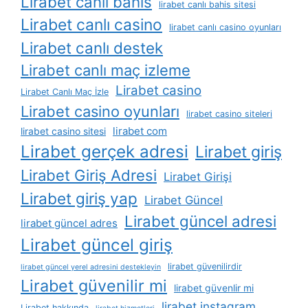
Lirabet canlı bahis
lirabet canlı bahis sitesi
Lirabet canlı casino
lirabet canlı casino oyunları
Lirabet canlı destek
Lirabet canlı maç izleme
Lirabet casino
Lirabet Canlı Maç İzle
Lirabet casino oyunları
lirabet casino siteleri
lirabet com
lirabet casino sitesi
Lirabet gerçek adresi
Lirabet giriş
Lirabet Giriş Adresi
Lirabet Girişi
Lirabet giriş yap
Lirabet Güncel
Lirabet güncel adresi
lirabet güncel adres
Lirabet güncel giriş
lirabet güvenilirdir
lirabet güncel yerel adresini destekleyin
Lirabet güvenilir mi
lirabet güvenlir mi
lirabet instagram
Lirabet hakkında