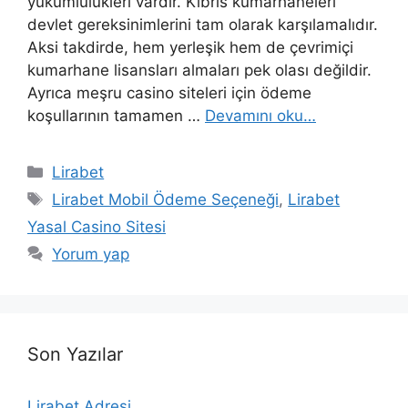
yükümlülükleri vardır. Kıbrıs kumarhaneleri
devlet gereksinimlerini tam olarak karşılamalıdır.
Aksi takdirde, hem yerleşik hem de çevrimiçi
kumarhane lisansları almaları pek olası değildir.
Ayrıca meşru casino siteleri için ödeme
koşullarının tamamen …
Devamını oku…
Kategoriler
Lirabet
Etiketler
Lirabet Mobil Ödeme Seçeneği
,
Lirabet
Yasal Casino Sitesi
Yorum yap
Son Yazılar
Lirabet Adresi