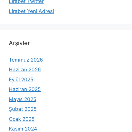
Lirabet Twitter
Lirabet Yeni Adresi
Arşivler
Temmuz 2026
Haziran 2026
Eylül 2025
Haziran 2025
Mayıs 2025
Şubat 2025
Ocak 2025
Kasım 2024