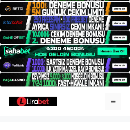
İçeriğe
atla
Menü