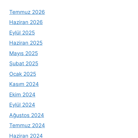
Temmuz 2026
Haziran 2026
Eylül 2025
Haziran 2025
Mayıs 2025
Şubat 2025
Ocak 2025
Kasım 2024
Ekim 2024
Eylül 2024
Ağustos 2024
Temmuz 2024
Haziran 2024