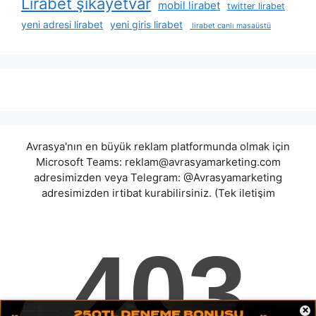
Lirabet şikayetvar
mobil lirabet
twitter lirabet
yeni adresi lirabet
yeni giris lirabet
lirabet canlı masaüstü
Avrasya'nın en büyük reklam platformunda olmak için
Microsoft Teams:
reklam@avrasyamarketing.com
adresimizden veya Telegram: @Avrasyamarketing
adresimizden irtibat kurabilirsiniz. (Tek iletişim
adreslerimiz teams / telegram ve mail adresimizdir.
Harici hiçbir iletişim adresimiz bulunmamaktadır.
Lütfen itibar etmeyiniz.) Türkiye yasalarına göre 7258
sayılı kanun uyarınca yasa dışı bahis oynamanın
cezaları mevcuttur. Şu an bulunduğunuz site hiç bir
şekilde illegal bahis oyunları oynatmıyor ve oynamaya
aracı olmuyordur.
golbet
|
maximcasino
|
riccobet
|
×