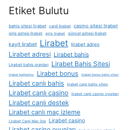
Etiket Bulutu
casino sitesi lirabet
bahis sitesi lirabet
canli lirabet
giris adresi lirabet
güncel adresi lirabet
giris lirabet
Lirabet
kayit lirabet
lirabet adres
Lirabet adresi
Lirabet bahis
Lirabet Bahis Sitesi
Lirabet bahis oranları
Lirabet bonus
lirabet bağlantısı
lirabet bonus bahis sitesi
Lirabet canlı bahis
lirabet canlı bahis sitesi
Lirabet canlı casino
lirabet canlı casino oyunları
Lirabet canlı destek
Lirabet canlı maç izleme
Lirabet casino
Lirabet Canlı Maç İzle
Lirabet casino oyunları