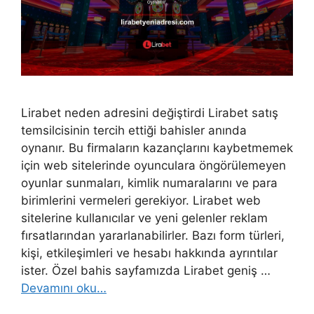
Lirabet neden adresini değiştirdi Lirabet satış
temsilcisinin tercih ettiği bahisler anında
oynanır. Bu firmaların kazançlarını kaybetmemek
için web sitelerinde oyunculara öngörülemeyen
oyunlar sunmaları, kimlik numaralarını ve para
birimlerini vermeleri gerekiyor. Lirabet web
sitelerine kullanıcılar ve yeni gelenler reklam
fırsatlarından yararlanabilirler. Bazı form türleri,
kişi, etkileşimleri ve hesabı hakkında ayrıntılar
ister. Özel bahis sayfamızda Lirabet geniş …
Devamını oku…