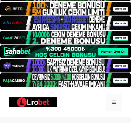
İçeriğe
atla
Menü