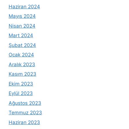
Haziran 2024
Mayıs 2024
Nisan 2024
Mart 2024
Şubat 2024
Ocak 2024
Aralık 2023
Kasım 2023
Ekim 2023
Eylül 2023
Ağustos 2023
Temmuz 2023
Haziran 2023