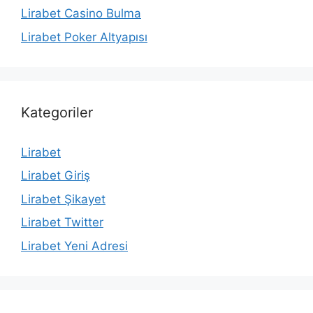
Lirabet Casino Bulma
Lirabet Poker Altyapısı
Kategoriler
Lirabet
Lirabet Giriş
Lirabet Şikayet
Lirabet Twitter
Lirabet Yeni Adresi