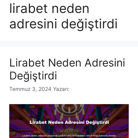
lirabet neden
adresini değiştirdi
Lirabet Neden Adresini
Değiştirdi
Temmuz 3, 2024
Yazarı: