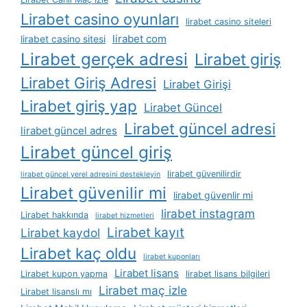
Lirabet casino oyunları
lirabet casino siteleri
lirabet com
lirabet casino sitesi
Lirabet gerçek adresi
Lirabet giriş
Lirabet Giriş Adresi
Lirabet Girişi
Lirabet giriş yap
Lirabet Güncel
Lirabet güncel adresi
lirabet güncel adres
Lirabet güncel giriş
lirabet güvenilirdir
lirabet güncel yerel adresini destekleyin
Lirabet güvenilir mi
lirabet güvenlir mi
lirabet instagram
Lirabet hakkında
lirabet hizmetleri
Lirabet kayıt
Lirabet kaydol
Lirabet kaç oldu
lirabet kuponları
Lirabet lisans
Lirabet kupon yapma
lirabet lisans bilgileri
Lirabet maç izle
Lirabet lisanslı mı