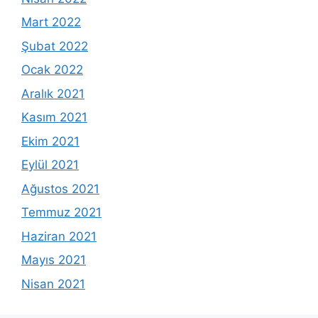
Mart 2022
Şubat 2022
Ocak 2022
Aralık 2021
Kasım 2021
Ekim 2021
Eylül 2021
Ağustos 2021
Temmuz 2021
Haziran 2021
Mayıs 2021
Nisan 2021