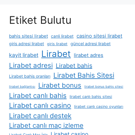
Etiket Bulutu
casino sitesi lirabet
bahis sitesi lirabet
canli lirabet
giris adresi lirabet
güncel adresi lirabet
giris lirabet
Lirabet
kayit lirabet
lirabet adres
Lirabet adresi
Lirabet bahis
Lirabet Bahis Sitesi
Lirabet bahis oranları
Lirabet bonus
lirabet bağlantısı
lirabet bonus bahis sitesi
Lirabet canlı bahis
lirabet canlı bahis sitesi
Lirabet canlı casino
lirabet canlı casino oyunları
Lirabet canlı destek
Lirabet canlı maç izleme
Lirabet casino
Lirabet Canlı Maç İzle