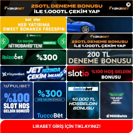
×
LIRABET GİRİŞ İÇİN TIKLAYINIZ!