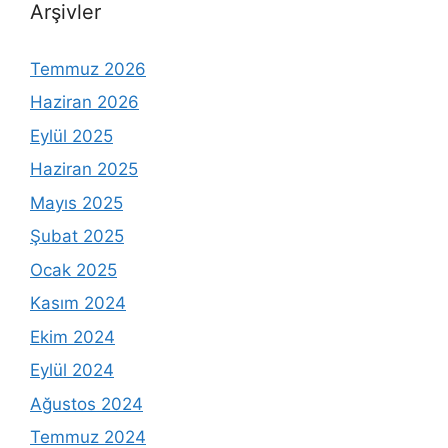
Arşivler
Temmuz 2026
Haziran 2026
Eylül 2025
Haziran 2025
Mayıs 2025
Şubat 2025
Ocak 2025
Kasım 2024
Ekim 2024
Eylül 2024
Ağustos 2024
Temmuz 2024