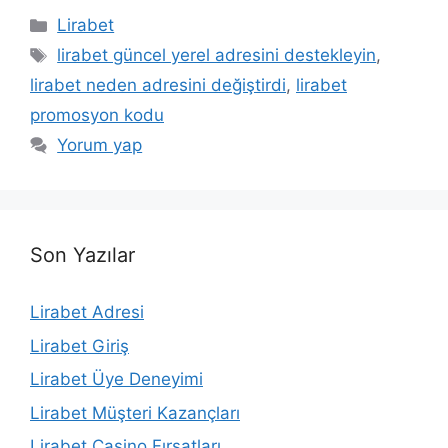
Kategoriler
Lirabet
Etiketler
lirabet güncel yerel adresini destekleyin
,
lirabet neden adresini değiştirdi
,
lirabet
promosyon kodu
Yorum yap
Son Yazılar
Lirabet Adresi
Lirabet Giriş
Lirabet Üye Deneyimi
Lirabet Müşteri Kazançları
Lirabet Casino Fırsatları