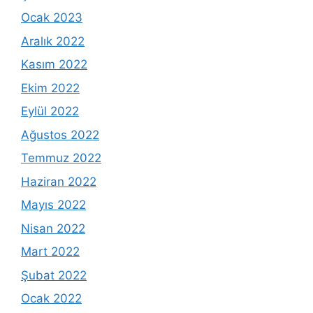
Ocak 2023
Aralık 2022
Kasım 2022
Ekim 2022
Eylül 2022
Ağustos 2022
Temmuz 2022
Haziran 2022
Mayıs 2022
Nisan 2022
Mart 2022
Şubat 2022
Ocak 2022