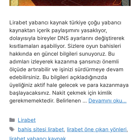
Lirabet yabancı kaynak türkiye çoğu yabancı
kaynaktan içerik paylaşımını yasaklıyor,
dolayısıyla bireyler DNS ayarlarını değiştirerek
kısıtlamaları aşabiliyor. Sizlere oyun bahisleri
hakkında en güncel bilgileri sunuyoruz. Bu
adımları izleyerek kazanma şansınızı önemli
ölçüde artırabilir ve işinizi sürdürmeye devam
edebilirsiniz. Bu bilgileri açıkladığınızda
üyeliğiniz aktif hale gelecek ve para kazanmaya
başlayacaksınız. Nakit çekmek için kimlik
gerekmemektedir. Belirlenen …
Devamını oku…
Kategoriler
Lirabet
Etiketler
bahis sitesi lirabet
,
lirabet öne çıkan yönleri
,
lirabet yabancı kaynak