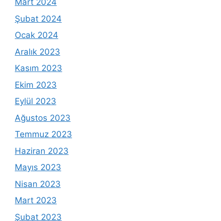
Mart 2024
Şubat 2024
Ocak 2024
Aralık 2023
Kasım 2023
Ekim 2023
Eylül 2023
Ağustos 2023
Temmuz 2023
Haziran 2023
Mayıs 2023
Nisan 2023
Mart 2023
Şubat 2023