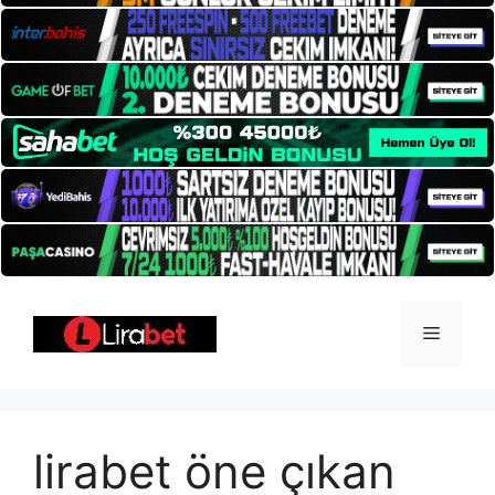
İçeriğe
atla
Menü
lirabet öne çıkan