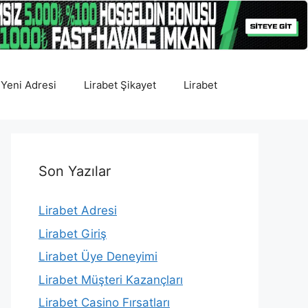
 Yeni Adresi
Lirabet Şikayet
Lirabet
Son Yazılar
Lirabet Adresi
Lirabet Giriş
Lirabet Üye Deneyimi
Lirabet Müşteri Kazançları
Lirabet Casino Fırsatları