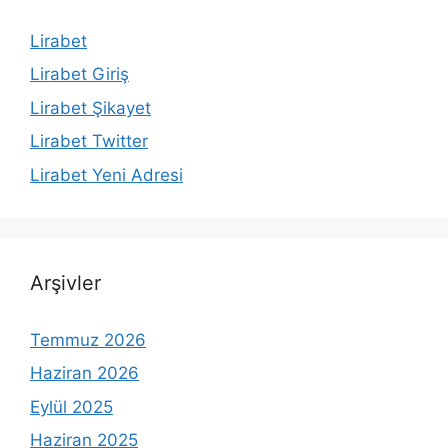
Lirabet
Lirabet Giriş
Lirabet Şikayet
Lirabet Twitter
Lirabet Yeni Adresi
Arşivler
Temmuz 2026
Haziran 2026
Eylül 2025
Haziran 2025