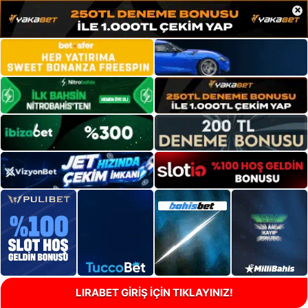
×
LIRABET GİRİŞ İÇİN TIKLAYINIZ!