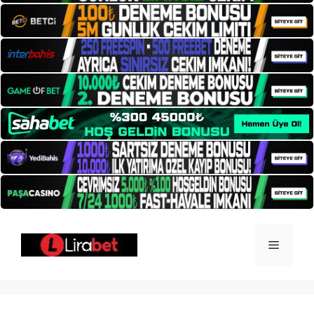
İçeriğe
atla
Menü