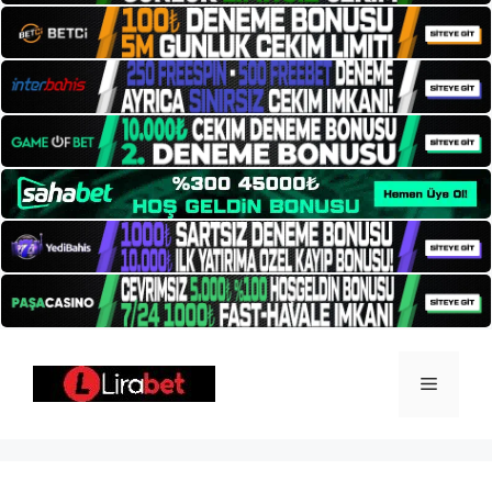
İçeriğe
atla
Menü