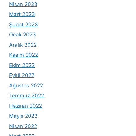
Nisan 2023
Mart 2023
Şubat 2023
Ocak 2023
Aralık 2022
Kasım 2022
Ekim 2022
Eylül 2022
Ağustos 2022
Temmuz 2022
Haziran 2022
Mayıs 2022
Nisan 2022