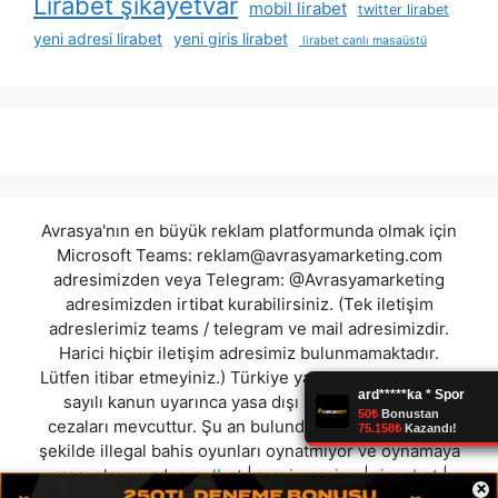
Lirabet şikayetvar
mobil lirabet
twitter lirabet
yeni adresi lirabet
yeni giris lirabet
lirabet canlı masaüstü
Avrasya'nın en büyük reklam platformunda olmak için
Microsoft Teams:
reklam@avrasyamarketing.com
adresimizden veya Telegram: @Avrasyamarketing
adresimizden irtibat kurabilirsiniz. (Tek iletişim
adreslerimiz teams / telegram ve mail adresimizdir.
Harici hiçbir iletişim adresimiz bulunmamaktadır.
Lütfen itibar etmeyiniz.) Türkiye yasalarına göre 7258
sayılı kanun uyarınca yasa dışı bahis oynamanın
cezaları mevcuttur. Şu an bulunduğunuz site hiç bir
şekilde illegal bahis oyunları oynatmıyor ve oynamaya
aracı olmuyordur.
golbet
|
maximcasino
|
riccobet
|
×