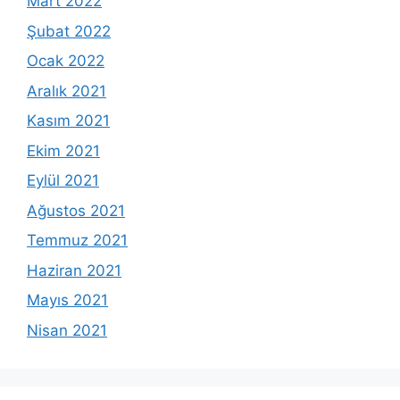
Mart 2022
Şubat 2022
Ocak 2022
Aralık 2021
Kasım 2021
Ekim 2021
Eylül 2021
Ağustos 2021
Temmuz 2021
Haziran 2021
Mayıs 2021
Nisan 2021