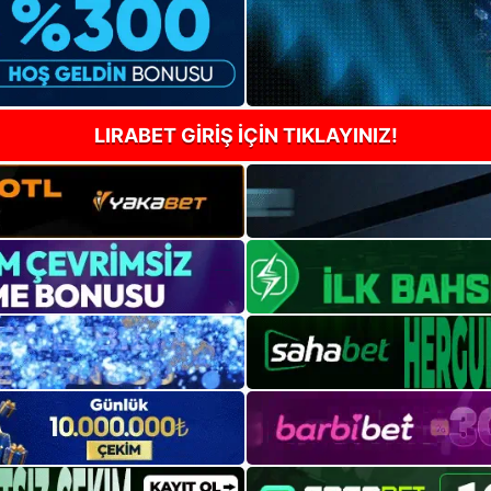
LIRABET GİRİŞ İÇİN TIKLAYINIZ!