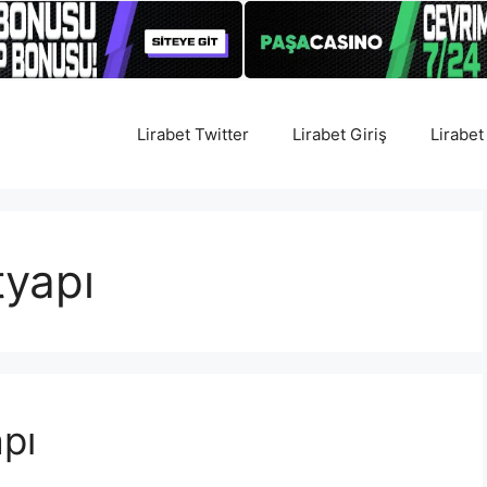
Lirabet Twitter
Lirabet Giriş
Lirabet
tyapı
pı