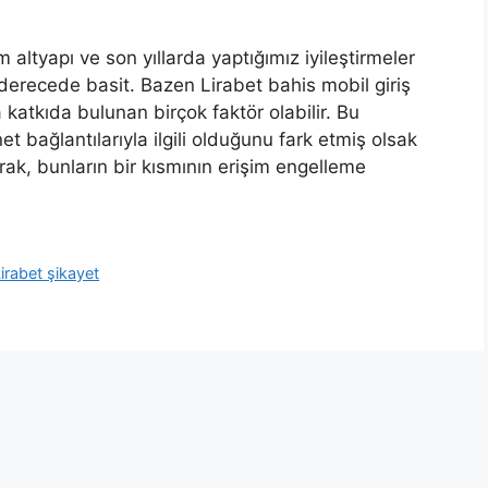
ltyapı ve son yıllarda yaptığımız iyileştirmeler
erecede basit. Bazen Lirabet bahis mobil giriş
a katkıda bulunan birçok faktör olabilir. Bu
et bağlantılarıyla ilgili olduğunu fark etmiş olsak
ak, bunların bir kısmının erişim engelleme
irabet şikayet