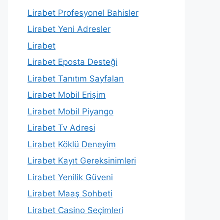
Lirabet Profesyonel Bahisler
Lirabet Yeni Adresler
Lirabet
Lirabet Eposta Desteği
Lirabet Tanıtım Sayfaları
Lirabet Mobil Erişim
Lirabet Mobil Piyango
Lirabet Tv Adresi
Lirabet Köklü Deneyim
Lirabet Kayıt Gereksinimleri
Lirabet Yenilik Güveni
Lirabet Maaş Sohbeti
Lirabet Casino Seçimleri