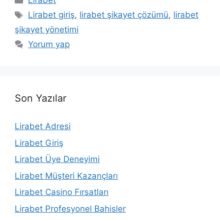
Lirabet
Etiketler
Lirabet giriş
,
lirabet şikayet çözümü
,
lirabet
şikayet yönetimi
Yorum yap
Son Yazılar
Lirabet Adresi
Lirabet Giriş
Lirabet Üye Deneyimi
Lirabet Müşteri Kazançları
Lirabet Casino Fırsatları
Lirabet Profesyonel Bahisler