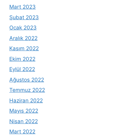
Mart 2023
Şubat 2023
Ocak 2023
Aralık 2022
Kasım 2022
Ekim 2022
Eylül 2022
Ağustos 2022
Temmuz 2022
Haziran 2022
Mayıs 2022
Nisan 2022
Mart 2022