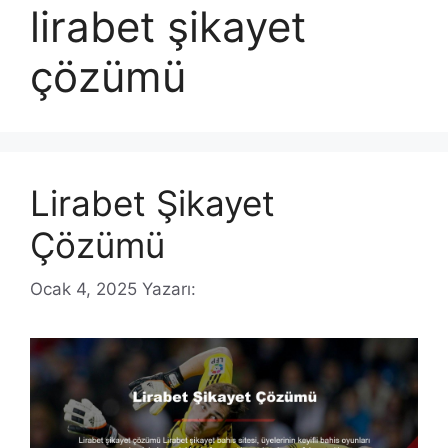
lirabet şikayet
çözümü
Lirabet Şikayet
Çözümü
Ocak 4, 2025
Yazarı: