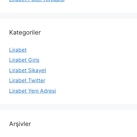
Kategoriler
Lirabet
Lirabet Giriş
Lirabet Şikayet
Lirabet Twitter
Lirabet Yeni Adresi
Arşivler