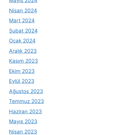
Mayıs 2024
Nisan 2024
Mart 2024
Şubat 2024
Ocak 2024
Aralık 2023
Kasım 2023
Ekim 2023
Eylül 2023
Ağustos 2023
Temmuz 2023
Haziran 2023
Mayıs 2023
Nisan 2023