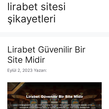
lirabet sitesi
şikayetleri
Lirabet Güvenilir Bir
Site Midir
Eylül 2, 2023
Yazarı: