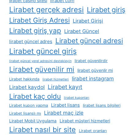
lirabet com
lirabet casino sitesi
Lirabet gerçek adresi
Lirabet giriş
Lirabet Giriş Adresi
Lirabet Girişi
Lirabet giriş yap
Lirabet Güncel
Lirabet güncel adresi
lirabet güncel adres
Lirabet güncel giriş
lirabet güvenilirdir
lirabet güncel yerel adresini destekleyin
Lirabet güvenilir mi
lirabet güvenlir mi
lirabet instagram
Lirabet hakkında
lirabet hizmetleri
Lirabet kayıt
Lirabet kaydol
Lirabet kaç oldu
lirabet kuponları
Lirabet lisans
Lirabet kupon yapma
lirabet lisans bilgileri
Lirabet maç izle
Lirabet lisanslı mı
Lirabet Mobil Uygulama
Lirabet müşteri hizmetleri
Lirabet nasıl bir site
Lirabet oranları