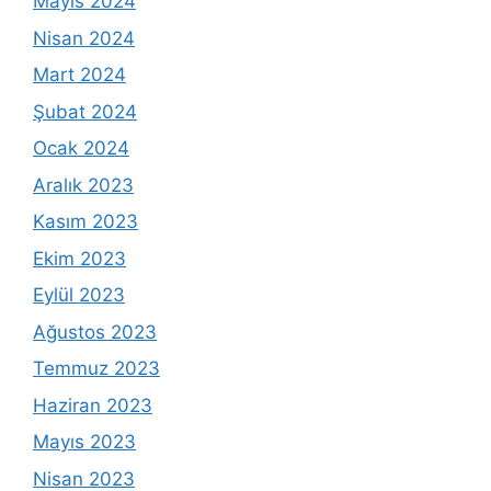
Mayıs 2024
Nisan 2024
Mart 2024
Şubat 2024
Ocak 2024
Aralık 2023
Kasım 2023
Ekim 2023
Eylül 2023
Ağustos 2023
Temmuz 2023
Haziran 2023
Mayıs 2023
Nisan 2023