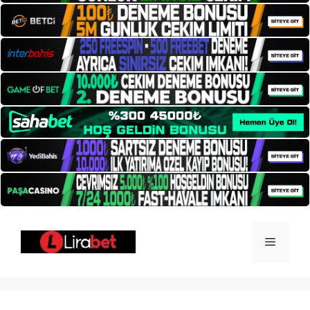
İçeriğe
atla
Menü