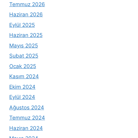
Temmuz 2026
Haziran 2026
Eylül 2025
Haziran 2025
Mayıs 2025
Şubat 2025
Ocak 2025
Kasım 2024
Ekim 2024
Eylül 2024
Ağustos 2024
Temmuz 2024
Haziran 2024