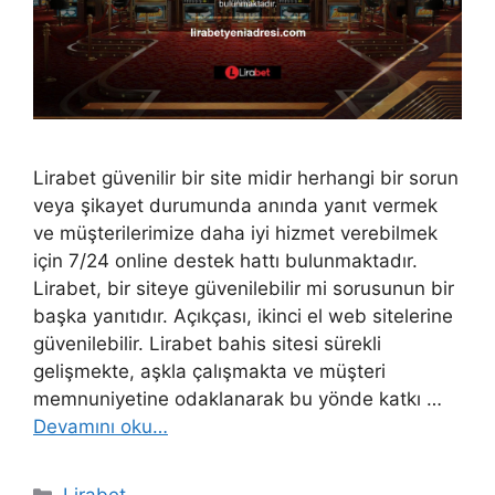
Lirabet güvenilir bir site midir herhangi bir sorun
veya şikayet durumunda anında yanıt vermek
ve müşterilerimize daha iyi hizmet verebilmek
için 7/24 online destek hattı bulunmaktadır.
Lirabet, bir siteye güvenilebilir mi sorusunun bir
başka yanıtıdır. Açıkçası, ikinci el web sitelerine
güvenilebilir. Lirabet bahis sitesi sürekli
gelişmekte, aşkla çalışmakta ve müşteri
memnuniyetine odaklanarak bu yönde katkı …
Devamını oku…
Kategoriler