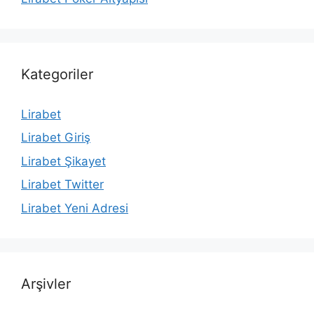
Kategoriler
Lirabet
Lirabet Giriş
Lirabet Şikayet
Lirabet Twitter
Lirabet Yeni Adresi
Arşivler