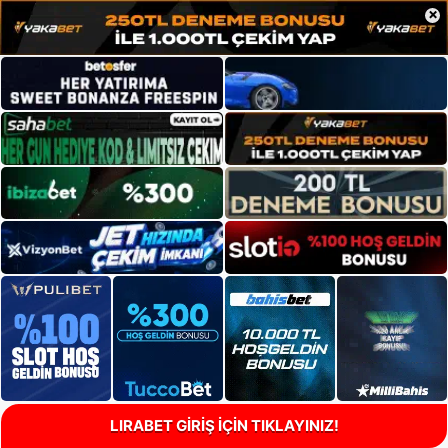
×
LIRABET GİRİŞ İÇİN TIKLAYINIZ!