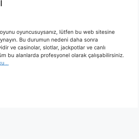
i
ot oyunu oyuncusuysanız, lütfen bu web sitesine
oynayın. Bu durumun nedeni daha sonra
ir ve casinolar, slotlar, jackpotlar ve canlı
Tüm bu alanlarda profesyonel olarak çalışabilirsiniz.
ku…