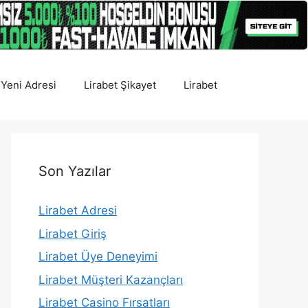
 Yeni Adresi
Lirabet Şikayet
Lirabet
Son Yazılar
Lirabet Adresi
Lirabet Giriş
Lirabet Üye Deneyimi
Lirabet Müşteri Kazançları
Lirabet Casino Fırsatları