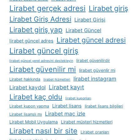
Lirabet gerçek adresi
Lirabet giriş
Lirabet Giriş Adresi
Lirabet Girişi
Lirabet giriş yap
Lirabet Güncel
Lirabet güncel adresi
lirabet güncel adres
Lirabet güncel giriş
lirabet güvenilirdir
lirabet güncel yerel adresini destekleyin
Lirabet güvenilir mi
lirabet güvenlir mi
lirabet instagram
Lirabet hakkında
lirabet hizmetleri
Lirabet kayıt
Lirabet kaydol
Lirabet kaç oldu
lirabet kuponları
Lirabet lisans
Lirabet kupon yapma
lirabet lisans bilgileri
Lirabet maç izle
Lirabet lisanslı mı
Lirabet Mobil Uygulama
Lirabet müşteri hizmetleri
Lirabet nasıl bir site
Lirabet oranları