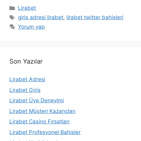
Kategoriler
Lirabet
Etiketler
giris adresi lirabet
,
lirabet twitter bahisleri
Yorum yap
Son Yazılar
Lirabet Adresi
Lirabet Giriş
Lirabet Üye Deneyimi
Lirabet Müşteri Kazançları
Lirabet Casino Fırsatları
Lirabet Profesyonel Bahisler