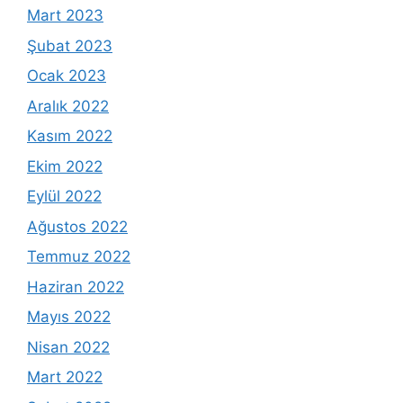
Mart 2023
Şubat 2023
Ocak 2023
Aralık 2022
Kasım 2022
Ekim 2022
Eylül 2022
Ağustos 2022
Temmuz 2022
Haziran 2022
Mayıs 2022
Nisan 2022
Mart 2022