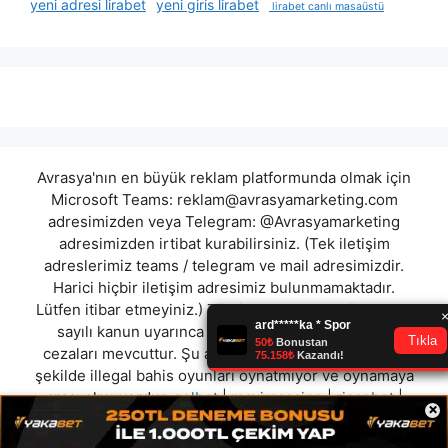
yeni adresi lirabet
yeni giris lirabet
lirabet canlı masaüstü
Avrasya'nın en büyük reklam platformunda olmak için
Microsoft Teams:
reklam@avrasyamarketing.com
adresimizden veya Telegram: @Avrasyamarketing
adresimizden irtibat kurabilirsiniz. (Tek iletişim
adreslerimiz teams / telegram ve mail adresimizdir.
Harici hiçbir iletişim adresimiz bulunmamaktadır.
Lütfen itibar etmeyiniz.) Türkiye yasalarına göre 7258
sayılı kanun uyarınca yasa dışı bahis oynamanın
cezaları mevcuttur. Şu an bulunduğunuz site hiç bir
şekilde illegal bahis oyunları oynatmıyor ve oynamaya
aracı olmuyordur.
golbet
|
maximcasino
|
riccobet
|
×
bizimbahis
|
rotabet
|
garibanbet
|
betrupi
|
narubet