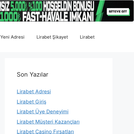
 Yeni Adresi
Lirabet Şikayet
Lirabet
Son Yazılar
Lirabet Adresi
Lirabet Giriş
Lirabet Üye Deneyimi
Lirabet Müşteri Kazançları
Lirabet Casino Fırsatları