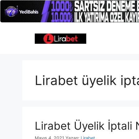
İçeriğe
atla
Lirabet üyelik ipta
Lirabet Üyelik İptali 
Mayıs 4, 2021
Yazarı:
Lirabet