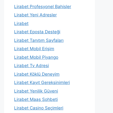
Lirabet Profesyonel Bahisler
Lirabet Yeni Adresler
Lirabet
Lirabet Eposta Desteği
Lirabet Tanıtım Sayfaları
Lirabet Mobil Erişim
Lirabet Mobil Piyango
Lirabet Tv Adresi
Lirabet Köklü Deneyim
Lirabet Kayıt Gereksinimleri
Lirabet Yenilik Güveni
Lirabet Maaş Sohbeti
Lirabet Casino Seçimleri