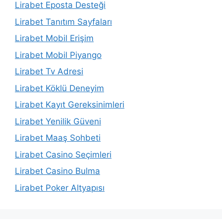
Lirabet Eposta Desteği
Lirabet Tanıtım Sayfaları
Lirabet Mobil Erişim
Lirabet Mobil Piyango
Lirabet Tv Adresi
Lirabet Köklü Deneyim
Lirabet Kayıt Gereksinimleri
Lirabet Yenilik Güveni
Lirabet Maaş Sohbeti
Lirabet Casino Seçimleri
Lirabet Casino Bulma
Lirabet Poker Altyapısı