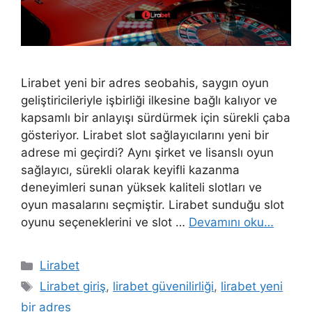
Lirabet yeni bir adres seobahis, saygın oyun
geliştiricileriyle işbirliği ilkesine bağlı kalıyor ve
kapsamlı bir anlayışı sürdürmek için sürekli çaba
gösteriyor. Lirabet slot sağlayıcılarını yeni bir
adrese mi geçirdi? Aynı şirket ve lisanslı oyun
sağlayıcı, sürekli olarak keyifli kazanma
deneyimleri sunan yüksek kaliteli slotları ve
oyun masalarını seçmiştir. Lirabet sunduğu slot
oyunu seçeneklerini ve slot …
Devamını oku…
Kategoriler
Lirabet
Etiketler
Lirabet giriş
,
lirabet güvenilirliği
,
lirabet yeni
bir adres