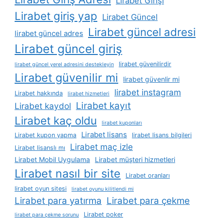
Lirabet Girişi
Lirabet giriş yap
Lirabet Güncel
Lirabet güncel adresi
lirabet güncel adres
Lirabet güncel giriş
lirabet güvenilirdir
lirabet güncel yerel adresini destekleyin
Lirabet güvenilir mi
lirabet güvenlir mi
lirabet instagram
Lirabet hakkında
lirabet hizmetleri
Lirabet kayıt
Lirabet kaydol
Lirabet kaç oldu
lirabet kuponları
Lirabet lisans
Lirabet kupon yapma
lirabet lisans bilgileri
Lirabet maç izle
Lirabet lisanslı mı
Lirabet Mobil Uygulama
Lirabet müşteri hizmetleri
Lirabet nasıl bir site
Lirabet oranları
lirabet oyun sitesi
lirabet oyunu kilitlendi mi
Lirabet para yatırma
Lirabet para çekme
Lirabet poker
lirabet para çekme sorunu