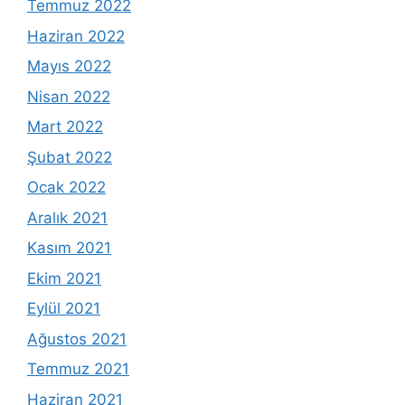
Temmuz 2022
Haziran 2022
Mayıs 2022
Nisan 2022
Mart 2022
Şubat 2022
Ocak 2022
Aralık 2021
Kasım 2021
Ekim 2021
Eylül 2021
Ağustos 2021
Temmuz 2021
Haziran 2021