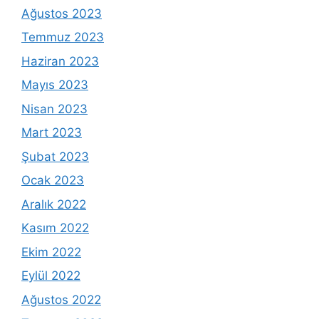
Ağustos 2023
Temmuz 2023
Haziran 2023
Mayıs 2023
Nisan 2023
Mart 2023
Şubat 2023
Ocak 2023
Aralık 2022
Kasım 2022
Ekim 2022
Eylül 2022
Ağustos 2022