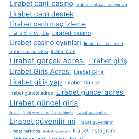
Lirabet canlı casino
lirabet canlı casino oyunları
Lirabet canlı destek
Lirabet canlı maç izleme
Lirabet casino
Lirabet Canlı Maç İzle
Lirabet casino oyunları
lirabet casino siteleri
lirabet com
lirabet casino sitesi
Lirabet gerçek adresi
Lirabet giriş
Lirabet Giriş Adresi
Lirabet Girişi
Lirabet giriş yap
Lirabet Güncel
Lirabet güncel adresi
lirabet güncel adres
Lirabet güncel giriş
lirabet güvenilirdir
lirabet güncel yerel adresini destekleyin
Lirabet güvenilir mi
lirabet güvenlir mi
lirabet instagram
Lirabet hakkında
lirabet hizmetleri
Lirabet kayıt