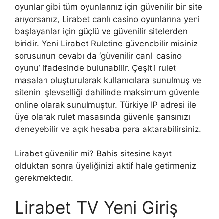
oyunlar gibi tüm oyunlarınız için güvenilir bir site
arıyorsanız, Lirabet canlı casino oyunlarına yeni
başlayanlar için güçlü ve güvenilir sitelerden
biridir. Yeni Lirabet Ruletine güvenebilir misiniz
sorusunun cevabı da ‘güvenilir canlı casino
oyunu’ ifadesinde bulunabilir. Çeşitli rulet
masaları oluşturularak kullanıcılara sunulmuş ve
sitenin işlevselliği dahilinde maksimum güvenle
online olarak sunulmuştur. Türkiye IP adresi ile
üye olarak rulet masasında güvenle şansınızı
deneyebilir ve açık hesaba para aktarabilirsiniz.
Lirabet güvenilir mi? Bahis sitesine kayıt
olduktan sonra üyeliğinizi aktif hale getirmeniz
gerekmektedir.
Lirabet TV Yeni Giriş