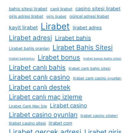
casino sitesi lirabet
bahis sitesi lirabet
canli lirabet
giris adresi lirabet
güncel adresi lirabet
giris lirabet
Lirabet
kayit lirabet
lirabet adres
Lirabet adresi
Lirabet bahis
Lirabet Bahis Sitesi
Lirabet bahis oranları
Lirabet bonus
lirabet bağlantısı
lirabet bonus bahis sitesi
Lirabet canlı bahis
lirabet canlı bahis sitesi
Lirabet canlı casino
lirabet canlı casino oyunları
Lirabet canlı destek
Lirabet canlı maç izleme
Lirabet casino
Lirabet Canlı Maç İzle
Lirabet casino oyunları
lirabet casino siteleri
lirabet com
lirabet casino sitesi
Lirabet gerçek adresi
Lirabet giriş