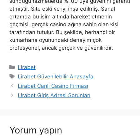
sunduğu hizmetlerde %100 üye güvenini garanti
etmiştir. Site eski ve iyi inşa edilmiş. Sanal
ortamda bu isim altında hareket etmenin
geçmişi, gerçek casino ağına sahip olan kişi
tarafından tutulur. Bu şekilde, herhangi bir
kumarhane oyunundaki deneyim çok
profesyonel, ancak gerçek ve güvenilirdir.
Kategoriler
Lirabet
Etiketler
Lirabet Güvenilebilir Anasayfa
Lirabet Canlı Casino Firması
Lirabet Giriş Adresi Sorunları
Yorum yapın