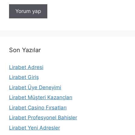
Son Yazılar
Lirabet Adresi
Lirabet Giriş
Lirabet Üye Deneyimi
Lirabet Müşteri Kazançları
Lirabet Casino Fırsatları
Lirabet Profesyonel Bahisler
Lirabet Yeni Adresler