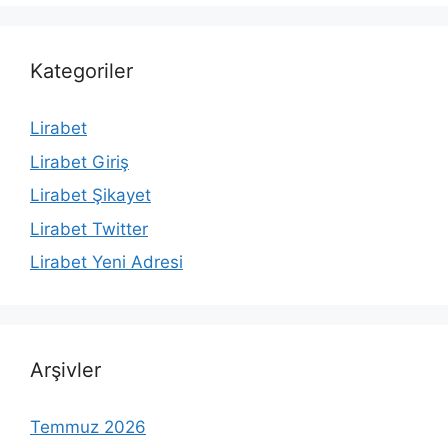
Kategoriler
Lirabet
Lirabet Giriş
Lirabet Şikayet
Lirabet Twitter
Lirabet Yeni Adresi
Arşivler
Temmuz 2026