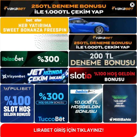
×
LIRABET GİRİŞ İÇİN TIKLAYINIZ!