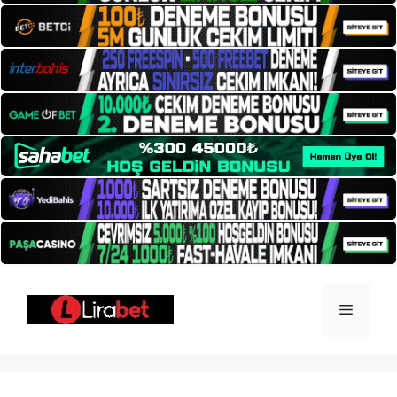
İçeriğe
atla
Menü