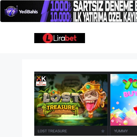
İçeriğe
atla