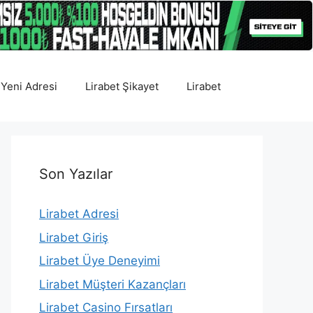
 Yeni Adresi
Lirabet Şikayet
Lirabet
Son Yazılar
Lirabet Adresi
Lirabet Giriş
Lirabet Üye Deneyimi
Lirabet Müşteri Kazançları
Lirabet Casino Fırsatları