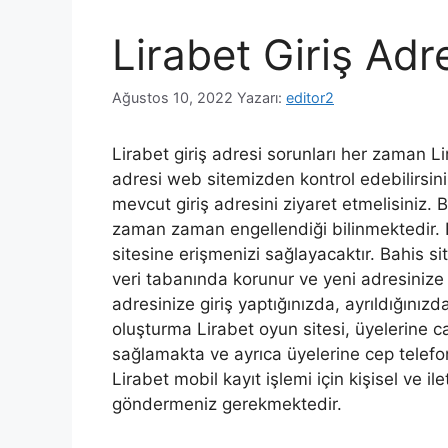
Lirabet Giriş Adr
Ağustos 10, 2022
Yazarı:
editor2
Lirabet giriş adresi sorunları her zaman Li
adresi web sitemizden kontrol edebilirsiniz
mevcut giriş adresini ziyaret etmelisiniz. B
zaman zaman engellendiği bilinmektedir. B
sitesine erişmenizi sağlayacaktır. Bahis s
veri tabanında korunur ve yeni adresinize g
adresinize giriş yaptığınızda, ayrıldığınız
oluşturma Lirabet oyun sitesi, üyelerine c
sağlamakta ve ayrıca üyelerine cep telefo
Lirabet mobil kayıt işlemi için kişisel ve il
göndermeniz gerekmektedir.