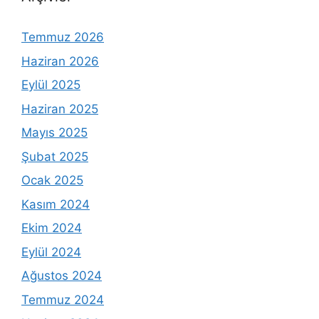
Temmuz 2026
Haziran 2026
Eylül 2025
Haziran 2025
Mayıs 2025
Şubat 2025
Ocak 2025
Kasım 2024
Ekim 2024
Eylül 2024
Ağustos 2024
Temmuz 2024