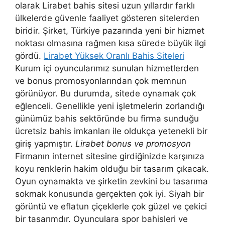
olarak Lirabet bahis sitesi uzun yıllardır farklı
ülkelerde güvenle faaliyet gösteren sitelerden
biridir. Şirket, Türkiye pazarında yeni bir hizmet
noktası olmasına rağmen kısa sürede büyük ilgi
gördü.
Lirabet Yüksek Oranlı Bahis Siteleri
Kurum içi oyuncularımız sunulan hizmetlerden
ve bonus promosyonlarından çok memnun
görünüyor. Bu durumda, sitede oynamak çok
eğlenceli. Genellikle yeni işletmelerin zorlandığı
günümüz bahis sektöründe bu firma sunduğu
ücretsiz bahis imkanları ile oldukça yetenekli bir
giriş yapmıştır.
Lirabet bonus ve promosyon
Firmanın internet sitesine girdiğinizde karşınıza
koyu renklerin hakim olduğu bir tasarım çıkacak.
Oyun oynamakta ve şirketin zevkini bu tasarıma
sokmak konusunda gerçekten çok iyi. Siyah bir
görüntü ve eflatun çiçeklerle çok güzel ve çekici
bir tasarımdır. Oyunculara spor bahisleri ve