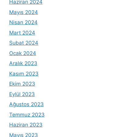
Haziran 2024
Mayıs 2024
Nisan 2024
Mart 2024
Şubat 2024
Ocak 2024
Aralık 2023
Kasım 2023
Ekim 2023
Eylül 2023
Ağustos 2023
Temmuz 2023
Haziran 2023
Mayıs 2023