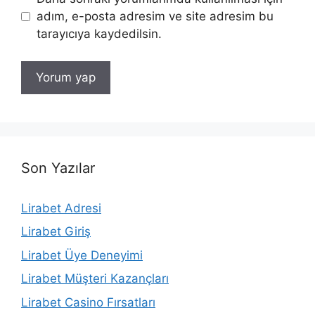
sitesi
adım, e-posta adresim ve site adresim bu
tarayıcıya kaydedilsin.
Son Yazılar
Lirabet Adresi
Lirabet Giriş
Lirabet Üye Deneyimi
Lirabet Müşteri Kazançları
Lirabet Casino Fırsatları