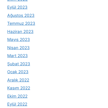
Eylül 2023
Ağustos 2023
Temmuz 2023
Haziran 2023
Mayıs 2023
Nisan 2023
Mart 2023
Şubat 2023
Ocak 2023
Aralık 2022
Kasım 2022
Ekim 2022
Eylül 2022