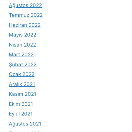
Ağustos 2022
Temmuz 2022
Haziran 2022
Mayıs 2022
Nisan 2022
Mart 2022
Şubat 2022
Ocak 2022
Aralık 2021
Kasım 2021
Ekim 2021
Eylül 2021
Ağustos 2021