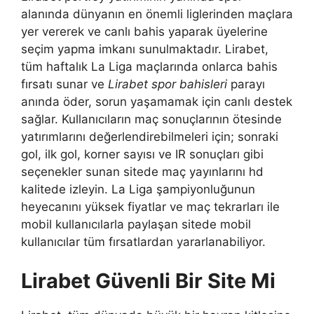
alanında dünyanın en önemli liglerinden maçlara
yer vererek ve canlı bahis yaparak üyelerine
seçim yapma imkanı sunulmaktadır. Lirabet,
tüm haftalık La Liga maçlarında onlarca bahis
fırsatı sunar ve
Lirabet spor bahisleri
parayı
anında öder, sorun yaşamamak için canlı destek
sağlar. Kullanıcıların maç sonuçlarının ötesinde
yatırımlarını değerlendirebilmeleri için; sonraki
gol, ilk gol, korner sayısı ve IR sonuçları gibi
seçenekler sunan sitede maç yayınlarını hd
kalitede izleyin. La Liga şampiyonluğunun
heyecanını yüksek fiyatlar ve maç tekrarları ile
mobil kullanıcılarla paylaşan sitede mobil
kullanıcılar tüm fırsatlardan yararlanabiliyor.
Lirabet Güvenli Bir Site Mi