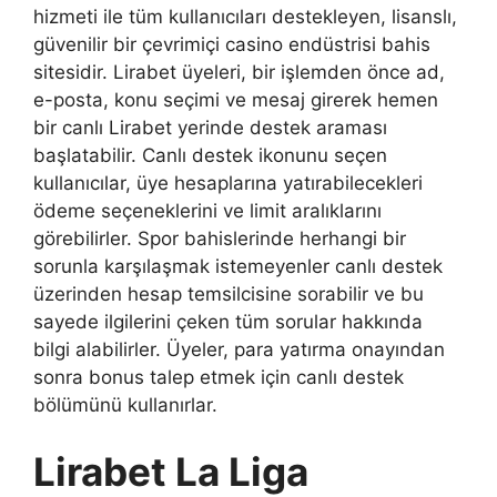
hizmeti ile tüm kullanıcıları destekleyen, lisanslı,
güvenilir bir çevrimiçi casino endüstrisi bahis
sitesidir. Lirabet üyeleri, bir işlemden önce ad,
e-posta, konu seçimi ve mesaj girerek hemen
bir canlı Lirabet yerinde destek araması
başlatabilir. Canlı destek ikonunu seçen
kullanıcılar, üye hesaplarına yatırabilecekleri
ödeme seçeneklerini ve limit aralıklarını
görebilirler. Spor bahislerinde herhangi bir
sorunla karşılaşmak istemeyenler canlı destek
üzerinden hesap temsilcisine sorabilir ve bu
sayede ilgilerini çeken tüm sorular hakkında
bilgi alabilirler. Üyeler, para yatırma onayından
sonra bonus talep etmek için canlı destek
bölümünü kullanırlar.
Lirabet La Liga