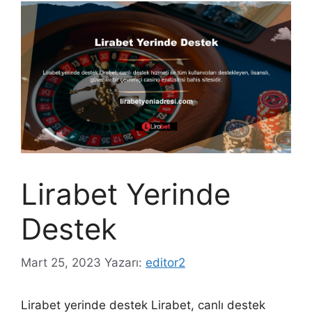
Lirabet Yerinde
Destek
Mart 25, 2023
Yazarı:
editor2
Lirabet yerinde destek Lirabet, canlı destek