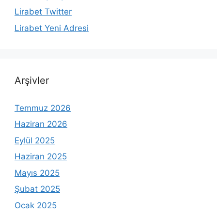
Lirabet Twitter
Lirabet Yeni Adresi
Arşivler
Temmuz 2026
Haziran 2026
Eylül 2025
Haziran 2025
Mayıs 2025
Şubat 2025
Ocak 2025