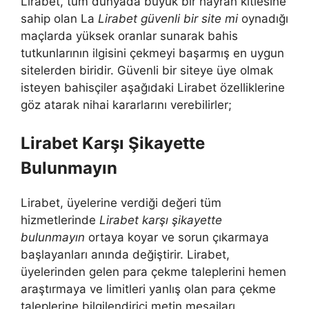
Lirabet, tüm dünyada büyük bir hayran kitlesine
sahip olan La
Lirabet güvenli bir site mi
oynadığı
maçlarda yüksek oranlar sunarak bahis
tutkunlarının ilgisini çekmeyi başarmış en uygun
sitelerden biridir. Güvenli bir siteye üye olmak
isteyen bahisçiler aşağıdaki Lirabet özelliklerine
göz atarak nihai kararlarını verebilirler;
Lirabet Karşı Şikayette
Bulunmayın
Lirabet, üyelerine verdiği değeri tüm
hizmetlerinde
Lirabet karşı şikayette
bulunmayın
ortaya koyar ve sorun çıkarmaya
başlayanları anında değiştirir. Lirabet,
üyelerinden gelen para çekme taleplerini hemen
araştırmaya ve limitleri yanlış olan para çekme
taleplerine bilgilendirici metin mesajları