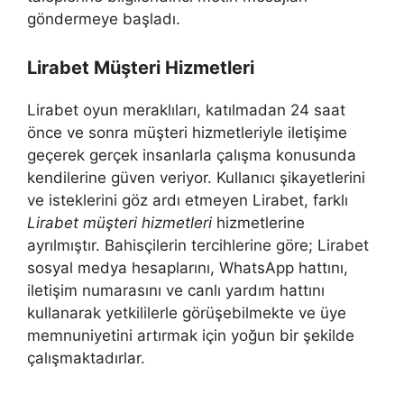
göndermeye başladı.
Lirabet Müşteri Hizmetleri
Lirabet oyun meraklıları, katılmadan 24 saat
önce ve sonra müşteri hizmetleriyle iletişime
geçerek gerçek insanlarla çalışma konusunda
kendilerine güven veriyor. Kullanıcı şikayetlerini
ve isteklerini göz ardı etmeyen Lirabet, farklı
Lirabet müşteri hizmetleri
hizmetlerine
ayrılmıştır. Bahisçilerin tercihlerine göre; Lirabet
sosyal medya hesaplarını, WhatsApp hattını,
iletişim numarasını ve canlı yardım hattını
kullanarak yetkililerle görüşebilmekte ve üye
memnuniyetini artırmak için yoğun bir şekilde
çalışmaktadırlar.