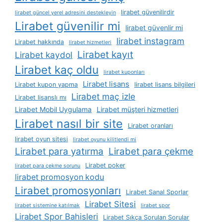
lirabet güvenilirdir
lirabet güncel yerel adresini destekleyin
Lirabet güvenilir mi
lirabet güvenlir mi
lirabet instagram
Lirabet hakkında
lirabet hizmetleri
Lirabet kayıt
Lirabet kaydol
Lirabet kaç oldu
lirabet kuponları
Lirabet lisans
Lirabet kupon yapma
lirabet lisans bilgileri
Lirabet maç izle
Lirabet lisanslı mı
Lirabet Mobil Uygulama
Lirabet müşteri hizmetleri
Lirabet nasıl bir site
Lirabet oranları
lirabet oyun sitesi
lirabet oyunu kilitlendi mi
Lirabet para yatırma
Lirabet para çekme
Lirabet poker
lirabet para çekme sorunu
lirabet promosyon kodu
Lirabet promosyonları
Lirabet Sanal Sporlar
Lirabet Sitesi
lirabet sistemine katılmak
lirabet spor
Lirabet Spor Bahisleri
Lirabet Sıkça Sorulan Sorular