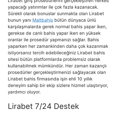
Lirabet giriş prosedürlerini gerçekleştiren herkes
yapacağı yatırımlar ile çok fazla kazanacak.
Sürekli olarak bonuslar sunmakta olan Lirabet
bunun yanı
Maltbahis
bütün dünyaca ünlü
karşılaşmalarda gerek normal bahis yapar iken,
gerekse de canlı bahis yapar iken en yüksek
oranlar ile prosedür yapmanızı sağlar. Bahis
yaparken her zamankinden daha çok kazanmak
istiyorsanız tercih edebileceğiniz Lirabet bahis
sitesi bütün platformlarda problemsiz olarak
kullanabilmek mümkündür. Her zaman kazançlı
prosedürler gerçekleştirmenizi sağlayacak olan
Lirabet bahis firmasında işin ehli 10 yıllık
deneyim sahip bir ekip sizlere hizmet ulaştırıyor,
yardımcı oluyor.
Lirabet 7/24 Destek