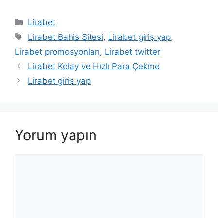
Kategoriler
Lirabet
Etiketler
Lirabet Bahis Sitesi
,
Lirabet giriş yap
,
Lirabet promosyonları
,
Lirabet twitter
Lirabet Kolay ve Hızlı Para Çekme
Lirabet giriş yap
Yorum yapın
Yorum