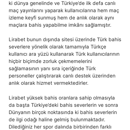
ki dünya genelinde ve Türkiye’de ilk defa canlı
maç yayınlarını yaparak kullanıcılarına hem maç
izleme keyfi sunmuş hem de anlık olarak aynı
maçlara bahis yapabilme imkânı sağlamıştır.
Lirabet bunun dışında sitesi üzerinde Türk bahis
severlere yönelik olarak tamamıyla Türkçe
kullanıcı ara yüzü kullanarak Türk kullanıcılarının
hiçbir biçimde zorluk çekmemelerini
sağlamasının yanı sıra içeriğinde Türk
personeller çalıştırarak canlı destek üzerinden
anlık olarak hizmet vermektedirler.
Lirabet yüksek bahis oranlara sahip olmasıyla
da başta Türkiye’deki bahis severlerin ve sonra
Dünyanın birçok noktasında ki bahis severlerin
de ilgi odağı haline gelmiş bulunmaktadır.
Dilediğiniz her spor dalında birbirinden farklı