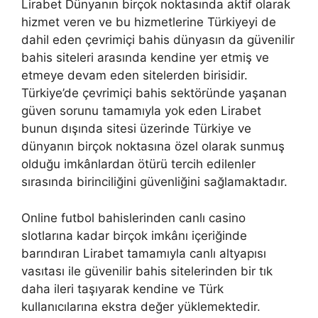
Lirabet Dünyanın birçok noktasında aktif olarak
hizmet veren ve bu hizmetlerine Türkiyeyi de
dahil eden çevrimiçi bahis dünyasın da güvenilir
bahis siteleri arasında kendine yer etmiş ve
etmeye devam eden sitelerden birisidir.
Türkiye’de çevrimiçi bahis sektöründe yaşanan
güven sorunu tamamıyla yok eden Lirabet
bunun dışında sitesi üzerinde Türkiye ve
dünyanın birçok noktasına özel olarak sunmuş
olduğu imkânlardan ötürü tercih edilenler
sırasında birinciliğini güvenliğini sağlamaktadır.
Online futbol bahislerinden canlı casino
slotlarına kadar birçok imkânı içeriğinde
barındıran Lirabet tamamıyla canlı altyapısı
vasıtası ile güvenilir bahis sitelerinden bir tık
daha ileri taşıyarak kendine ve Türk
kullanıcılarına ekstra değer yüklemektedir.