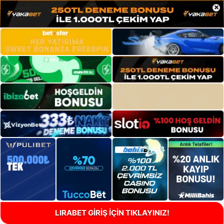
×
LIRABET GİRİŞ İÇİN TIKLAYINIZ!