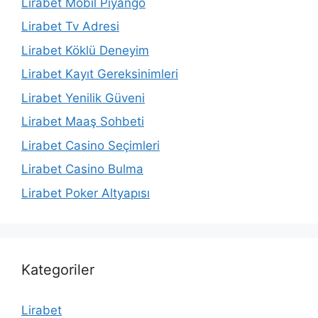
Lirabet Mobil Piyango
Lirabet Tv Adresi
Lirabet Köklü Deneyim
Lirabet Kayıt Gereksinimleri
Lirabet Yenilik Güveni
Lirabet Maaş Sohbeti
Lirabet Casino Seçimleri
Lirabet Casino Bulma
Lirabet Poker Altyapısı
Kategoriler
Lirabet