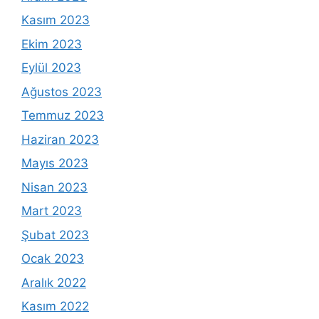
Kasım 2023
Ekim 2023
Eylül 2023
Ağustos 2023
Temmuz 2023
Haziran 2023
Mayıs 2023
Nisan 2023
Mart 2023
Şubat 2023
Ocak 2023
Aralık 2022
Kasım 2022