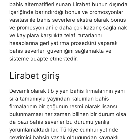
bahis alternatifleri sunan Lirabet bunun dışında
içeriğinde barındırdığı bonus ve promosyonlar
vasıtası ile bahis severlere ekstra olarak bonus
ve promosyonlar ile daha çok kazanç sağlamak
ve kayıplara karşılıkta telafi tutarlarını
hesaplarına geri yatırma prosedürü yaparak
bahis severleri güvenliğini sağlamakta ve
sisteme adapte etmektedir.
Lirabet giriş
Devamlı olarak tib yiyen bahis firmalarının yanı
sıra tamamıyla yayından kaldırılan bahis
firmalarının bir çoğunun resmi olarak lisansı
bulunmaması her zaman bilinen bir durum olsa
da bazı bahis severler bu durumu yanlış
yorumlamaktadırlar. Türkiye cumhuriyetinde
çevrimiçi bahsin yasak olduğundan kaynaklı