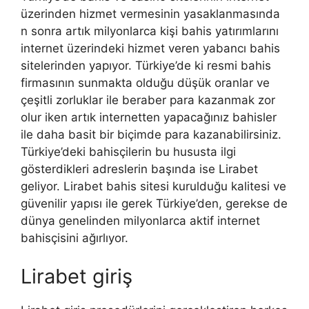
üzerinden hizmet vermesinin yasaklanmasında
n sonra artık milyonlarca kişi bahis yatırımlarını
internet üzerindeki hizmet veren yabancı bahis
sitelerinden yapıyor. Türkiye’de ki resmi bahis
firmasının sunmakta olduğu düşük oranlar ve
çeşitli zorluklar ile beraber para kazanmak zor
olur iken artık internetten yapacağınız bahisler
ile daha basit bir biçimde para kazanabilirsiniz.
Türkiye’deki bahisçilerin bu hususta ilgi
gösterdikleri adreslerin başında ise Lirabet
geliyor. Lirabet bahis sitesi kurulduğu kalitesi ve
güvenilir yapısı ile gerek Türkiye’den, gerekse de
dünya genelinden milyonlarca aktif internet
bahisçisini ağırlıyor.
Lirabet giriş