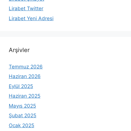
Lirabet Twitter
Lirabet Yeni Adresi
Arşivler
Temmuz 2026
Haziran 2026
Eylül 2025
Haziran 2025
Mayıs 2025
Şubat 2025
Ocak 2025