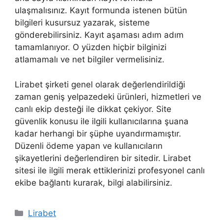
ulaşmalısınız. Kayıt formunda istenen bütün
bilgileri kusursuz yazarak, sisteme
gönderebilirsiniz. Kayıt aşaması adım adım
tamamlanıyor. O yüzden hiçbir bilginizi
atlamamalı ve net bilgiler vermelisiniz.
Lirabet şirketi genel olarak değerlendirildiği
zaman geniş yelpazedeki ürünleri, hizmetleri ve
canlı ekip desteği ile dikkat çekiyor. Site
güvenlik konusu ile ilgili kullanıcılarına şuana
kadar herhangi bir şüphe uyandırmamıştır.
Düzenli ödeme yapan ve kullanıcıların
şikayetlerini değerlendiren bir sitedir. Lirabet
sitesi ile ilgili merak ettiklerinizi profesyonel canlı
ekibe bağlantı kurarak, bilgi alabilirsiniz.
Kategoriler
Lirabet