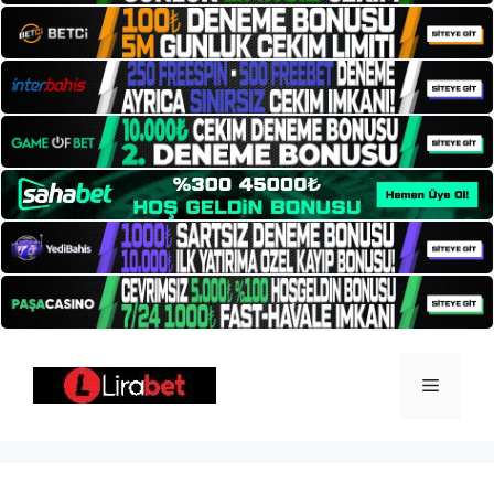
İçeriğe
atla
Menü