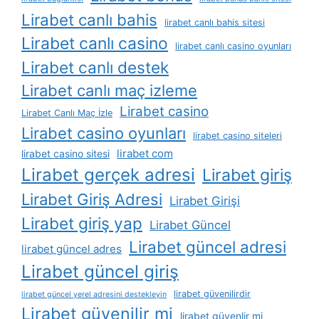
Lirabet canlı bahis
lirabet canlı bahis sitesi
Lirabet canlı casino
lirabet canlı casino oyunları
Lirabet canlı destek
Lirabet canlı maç izleme
Lirabet casino
Lirabet Canlı Maç İzle
Lirabet casino oyunları
lirabet casino siteleri
lirabet com
lirabet casino sitesi
Lirabet gerçek adresi
Lirabet giriş
Lirabet Giriş Adresi
Lirabet Girişi
Lirabet giriş yap
Lirabet Güncel
Lirabet güncel adresi
lirabet güncel adres
Lirabet güncel giriş
lirabet güvenilirdir
lirabet güncel yerel adresini destekleyin
Lirabet güvenilir mi
lirabet güvenlir mi