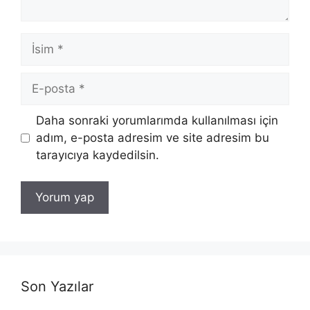
İsim
E-
posta
İnternet
Daha sonraki yorumlarımda kullanılması için
sitesi
adım, e-posta adresim ve site adresim bu
tarayıcıya kaydedilsin.
Son Yazılar