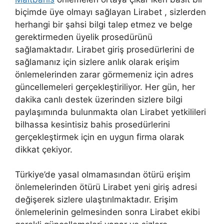
biçimde üye olmayı sağlayan Lirabet , sizlerden
herhangi bir şahsi bilgi talep etmez ve belge
gerektirmeden üyelik prosedürünü
sağlamaktadır. Lirabet giriş prosedürlerini de
sağlamanız için sizlere anlık olarak erişim
önlemelerinden zarar görmemeniz için adres
güncellemeleri gerçekleştiriliyor. Her gün, her
dakika canlı destek üzerinden sizlere bilgi
paylaşımında bulunmakta olan Lirabet yetkilileri
bilhassa kesintisiz bahis prosedürlerini
gerçekleştirmek için en uygun firma olarak
dikkat çekiyor.
Türkiye’de yasal olmamasından ötürü erişim
önlemelerinden ötürü Lirabet yeni giriş adresi
değişerek sizlere ulaştırılmaktadır. Erişim
önlemelerinin gelmesinden sonra Lirabet ekibi