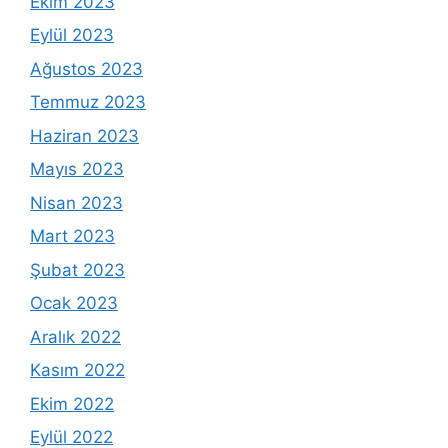
Ekim 2023
Eylül 2023
Ağustos 2023
Temmuz 2023
Haziran 2023
Mayıs 2023
Nisan 2023
Mart 2023
Şubat 2023
Ocak 2023
Aralık 2022
Kasım 2022
Ekim 2022
Eylül 2022