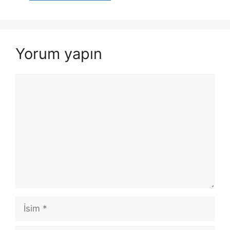
Yorum yapın
Yorum
İsim