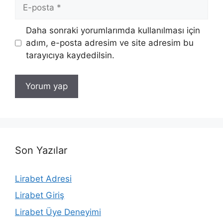
E-
posta
İnternet
Daha sonraki yorumlarımda kullanılması için
sitesi
adım, e-posta adresim ve site adresim bu
tarayıcıya kaydedilsin.
Son Yazılar
Lirabet Adresi
Lirabet Giriş
Lirabet Üye Deneyimi