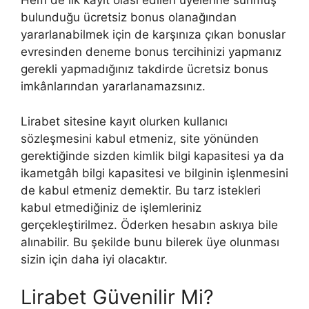
Hem de ilk kayıt olası edilen üyelerine sunmuş
bulunduğu ücretsiz bonus olanağından
yararlanabilmek için de karşınıza çıkan bonuslar
evresinden deneme bonus tercihinizi yapmanız
gerekli yapmadığınız takdirde ücretsiz bonus
imkânlarından yararlanamazsınız.
Lirabet sitesine kayıt olurken kullanıcı
sözleşmesini kabul etmeniz, site yönünden
gerektiğinde sizden kimlik bilgi kapasitesi ya da
ikametgâh bilgi kapasitesi ve bilginin işlenmesini
de kabul etmeniz demektir. Bu tarz istekleri
kabul etmediğiniz de işlemleriniz
gerçekleştirilmez. Öderken hesabın askıya bile
alınabilir. Bu şekilde bunu bilerek üye olunması
sizin için daha iyi olacaktır.
Lirabet Güvenilir Mi?