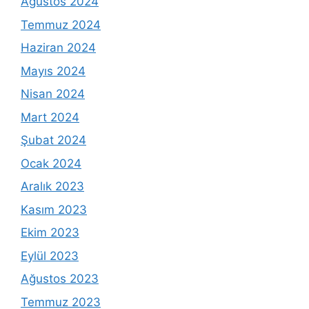
Ağustos 2024
Temmuz 2024
Haziran 2024
Mayıs 2024
Nisan 2024
Mart 2024
Şubat 2024
Ocak 2024
Aralık 2023
Kasım 2023
Ekim 2023
Eylül 2023
Ağustos 2023
Temmuz 2023