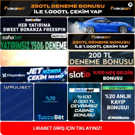
×
LIRABET GİRİŞ İÇİN TIKLAYINIZ!