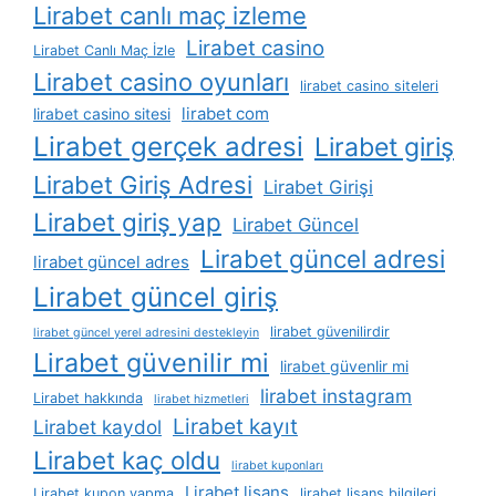
Lirabet canlı maç izleme
Lirabet casino
Lirabet Canlı Maç İzle
Lirabet casino oyunları
lirabet casino siteleri
lirabet com
lirabet casino sitesi
Lirabet gerçek adresi
Lirabet giriş
Lirabet Giriş Adresi
Lirabet Girişi
Lirabet giriş yap
Lirabet Güncel
Lirabet güncel adresi
lirabet güncel adres
Lirabet güncel giriş
lirabet güvenilirdir
lirabet güncel yerel adresini destekleyin
Lirabet güvenilir mi
lirabet güvenlir mi
lirabet instagram
Lirabet hakkında
lirabet hizmetleri
Lirabet kayıt
Lirabet kaydol
Lirabet kaç oldu
lirabet kuponları
Lirabet lisans
Lirabet kupon yapma
lirabet lisans bilgileri