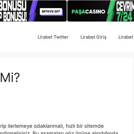
Lirabet Twitter
Lirabet Giriş
Lirabet
 Mi?
rip ilerlemeye odaklanmalı, hızlı bir sitemde
ndirmelisiniz. Bu aşamaları göz önüne alındığında