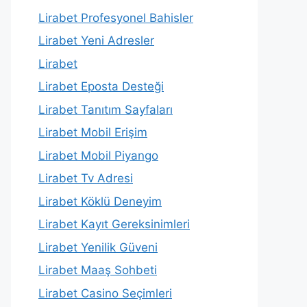
Lirabet Profesyonel Bahisler
Lirabet Yeni Adresler
Lirabet
Lirabet Eposta Desteği
Lirabet Tanıtım Sayfaları
Lirabet Mobil Erişim
Lirabet Mobil Piyango
Lirabet Tv Adresi
Lirabet Köklü Deneyim
Lirabet Kayıt Gereksinimleri
Lirabet Yenilik Güveni
Lirabet Maaş Sohbeti
Lirabet Casino Seçimleri