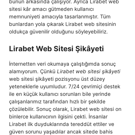
bunun arkasında çalışıyor. Ayrıca Lirabet web
sitesi kâr amacı gütmeden kullanıcı
memnuniyeti amacıyla tasarlanmıştır. Tüm
bunlardan yola çıkarak Lirabet web sitesinin
oldukça güvenilir olduğunu söyleyebiliriz.
Lirabet Web Sitesi Şikâyeti
İnternetten veri okumaya çalıştığımda sonuç
alamıyorum. Çünkü
Lirabet web sitesi şikâyeti
web sitesi şikâyeti pozisyonu üst düzey
yeteneklerle uyumludur. 7/24 çevrimiçi destek
ile en küçük kullanıcı sorunları bile yerinde
çalışanlarımız tarafından hızlı bir şekilde
çözülebilir. Sonuç olarak, Lirabet web sitesi on
binlerce kullanıcının ilgisini çekti. İnsanlar
Lirabet ilk duyduklarında tereddüt ettiler ve
güven sorunu yaşadılar ancak sitede bahis