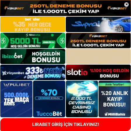
×
LIRABET GİRİŞ İÇİN TIKLAYINIZ!