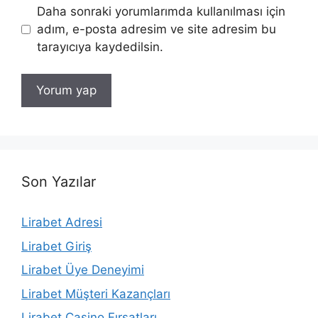
İnternet
Daha sonraki yorumlarımda kullanılması için
sitesi
adım, e-posta adresim ve site adresim bu
tarayıcıya kaydedilsin.
Son Yazılar
Lirabet Adresi
Lirabet Giriş
Lirabet Üye Deneyimi
Lirabet Müşteri Kazançları
Lirabet Casino Fırsatları