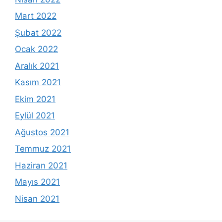
Mart 2022
Şubat 2022
Ocak 2022
Aralık 2021
Kasım 2021
Ekim 2021
Eylül 2021
Ağustos 2021
Temmuz 2021
Haziran 2021
Mayıs 2021
Nisan 2021