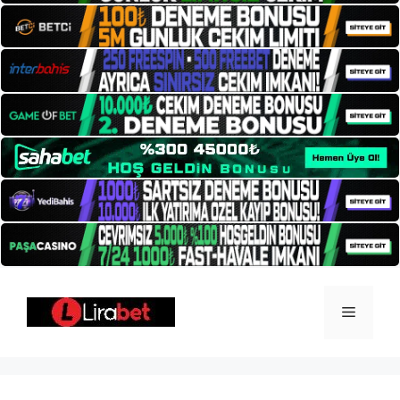
İçeriğe
atla
Menü