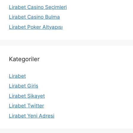
Lirabet Casino Seçimleri
Lirabet Casino Bulma
Lirabet Poker Altyapısı
Kategoriler
Lirabet
Lirabet Giriş
Lirabet Şikayet
Lirabet Twitter
Lirabet Yeni Adresi