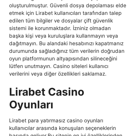
oluşturulmuştur. Güvenli dosya depolaması elde
etmek için Lirabet kullanıcıları tarafından talep
edilen tüm bilgiler ve dosyalar çift güvenlik
sistemi ile korunmaktadır. İzniniz olmadan
başka kişi veya kuruluşlara kullanmayın veya
dağıtmayın. Bu alandaki hesabınızı kapatmanız
durumunda sağladığınız tüm verilerin doğrudan
oyun platformunun altyapısından silineceğini
lütfen unutmayın. Casino siteleri kullanıcı
verilerini veya diğer özellikleri saklamaz.
Lirabet Casino
Oyunları
Lirabet para yatırmasız casino oyunları
kullanıcılar arasında konuşulan seçeneklerin
başında geliyor.Bu sitenin en iyi özelliklerinden