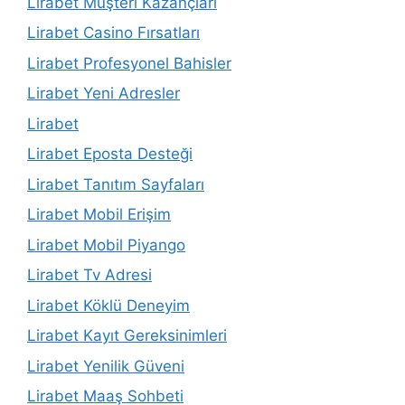
Lirabet Müşteri Kazançları
Lirabet Casino Fırsatları
Lirabet Profesyonel Bahisler
Lirabet Yeni Adresler
Lirabet
Lirabet Eposta Desteği
Lirabet Tanıtım Sayfaları
Lirabet Mobil Erişim
Lirabet Mobil Piyango
Lirabet Tv Adresi
Lirabet Köklü Deneyim
Lirabet Kayıt Gereksinimleri
Lirabet Yenilik Güveni
Lirabet Maaş Sohbeti