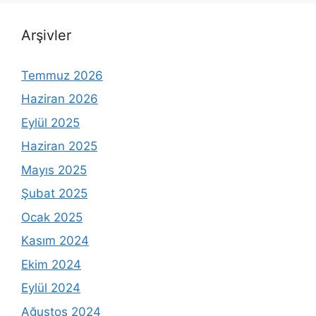
Arşivler
Temmuz 2026
Haziran 2026
Eylül 2025
Haziran 2025
Mayıs 2025
Şubat 2025
Ocak 2025
Kasım 2024
Ekim 2024
Eylül 2024
Ağustos 2024