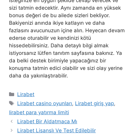
isteğinize en uygun şekilde cevap verecek ve
sizi tatmin edecektir. Aynı zamanda en yüksek
bonus değeri de bu ailede sizleri bekliyor.
Bakiyenizi anında ikiye katlayın ve daha
fazlasını avucunuzun içine alın. Heyecan devam
ederse oturabilir ve kendinizi kötü
hissedebilirsiniz. Daha detaylı bilgi almak
istiyorsanız lütfen tanıtım sayfasına bakınız. Ya
da belki destek birimiyle yapacağınız bir
konuşma tatmin edici olabilir ve sizi olay yerine
daha da yakınlaştırabilir.
Kategoriler
Lirabet
Etiketler
Lirabet casino oyunları
,
Lirabet giriş yap
,
lirabet para yatırma limiti
Lirabet Bir Aldatmaca Mı
Lirabet Lisanslı Ve Test Edilebilir