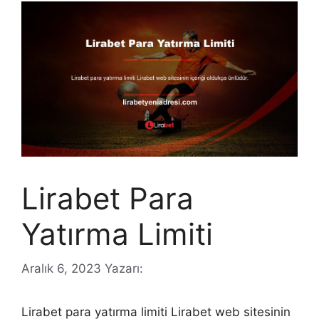
Lirabet Para
Yatırma Limiti
Aralık 6, 2023
Yazarı:
Lirabet para yatırma limiti Lirabet web sitesinin