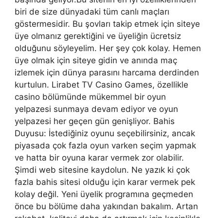
biri de size dünyadaki tüm canlı maçları
göstermesidir. Bu şovları takip etmek için siteye
üye olmanız gerektiğini ve üyeliğin ücretsiz
olduğunu söyleyelim. Her şey çok kolay. Hemen
üye olmak için siteye gidin ve anında maç
izlemek için dünya parasını harcama derdinden
kurtulun. Lirabet TV Casino Games, özellikle
casino bölümünde mükemmel bir oyun
yelpazesi sunmaya devam ediyor ve oyun
yelpazesi her geçen gün genişliyor. Bahis
Duyusu: İstediğiniz oyunu seçebilirsiniz, ancak
piyasada çok fazla oyun varken seçim yapmak
ve hatta bir oyuna karar vermek zor olabilir.
Şimdi web sitesine kaydolun. Ne yazık ki çok
fazla bahis sitesi olduğu için karar vermek pek
kolay değil. Yeni üyelik programına geçmeden
önce bu bölüme daha yakından bakalım. Artan