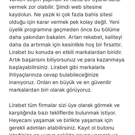
vermek zor olabilir. Şimdi web sitesine
kaydolun. Ne yazık ki çok fazla bahis sitesi
olduğu için karar vermek pek kolay değil. Yeni
üyelik programına geçmeden önce bu bölüme
daha yakından bakalım. Artan rekabet, kaliteyi
daha da artırmak için kesinlikle hoş bir fırsattır.
Lirabet bu konuda en etkili markalardan biridir.
Artık başarısını biliyorsunuz ve para kazanmaya
başlayabilirsiniz. Lirabet gibi markalarla
ihtiyaçlarınıza cevap bulabileceğinize
inanıyoruz. Onları en büyük ve en güvenilir
markalardan biri olarak görüyoruz.
Lirabet tüm firmalar sizi üye olarak görmek ve
karşılığında bazı tekliflerde bulunmak istiyor.
Heyecanı yaşamak ve birlikte yaşamak için
gerekli adımları atabilirsiniz. Kayıt ol butonu